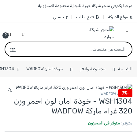
Skip to navigatio
Skip to conten
مرحبا بكم في متجر شركة حوارة للتجارة محدودة المسؤولية
موقع الشركة
تتبع الطلب
حسابي
0
البحث عن:
الرئيسية
مجموعة وادفو
خوذة امان WADFOW
WSH1304 - خوذة امان لون احمر وزن 320 غرام
🔍
9%
-
خوذة امان WADFOW
WSH1304 - خوذة امان لون احمر وزن
320 غرام ماركة WADFOW
متوفر :
متوفر في المخزون