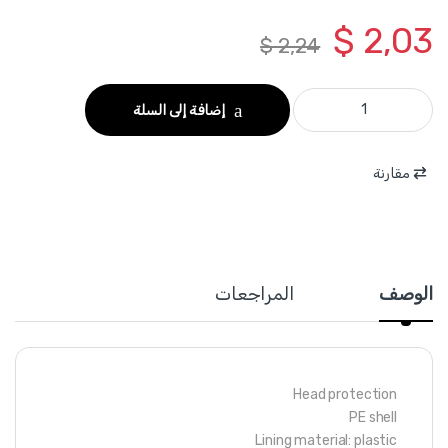
$
2,03
$
2,24
WSH1304 - خوذة امان لون احمر وزن 320 غرام ماركة WADFOW quantity
إضافة إلى السلة
مقارنة
الوصف
المراجعات
Head protection
PE shell
Lining material: plastic