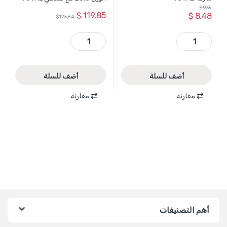
$
9,33
$
119,85
$
8,48
$
125,84
TACGT3011 - سيليكون حراري عبوة 1 كغ ماركة TOTAL quantity
TCBK0203 - بلنكو 3 طن ارتفاع 3 متر - الوزن 25.5 كغ صناعي TOTAL quantity
أضف للسلة
أضف للسلة
مقارنة
مقارنة
أهم التصنيفات