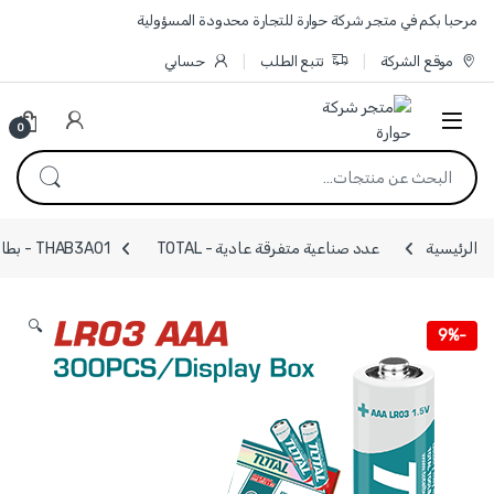
Skip to navigatio
Skip to conten
مرحبا بكم في متجر شركة حوارة للتجارة محدودة المسؤولية
موقع الشركة
تتبع الطلب
حسابي
0
البحث عن:
الرئيسية
عدد صناعية متفرقة عادية - TOTAL
THAB3A01 - بطارية 1.5 فولت AAA ميلي امبير 1300 ماركة TOTAL
🔍
9%
-