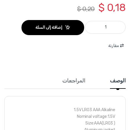
$
0,18
$
0,20
THAB3A01 - بطارية 1.5 فولت AAA ميلي امبير 1300 ماركة TOTAL quantity
إضافة إلى السلة
مقارنة
الوصف
المراجعات
1.5V LR03 AAA Alkaline
Nominal voltage:1.5V
Size:AAA(LR03 )
Aluminum jacket