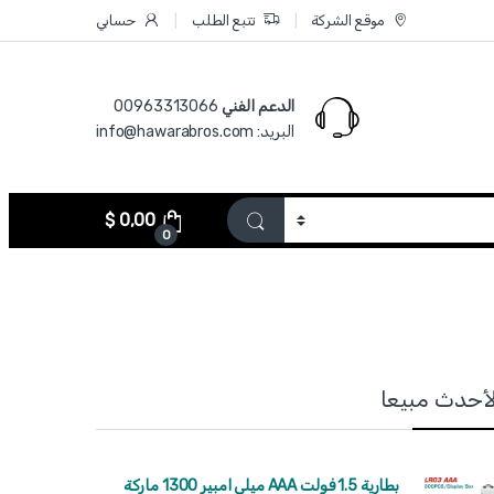
موقع الشركة
تتبع الطلب
حسابي
الدعم الفني
00963313066‏
البريد: info@hawarabros.com
$
0,00
0
لأحدث مبيعا
بطارية 1.5 فولت AAA ميلي امبير 1300 ماركة