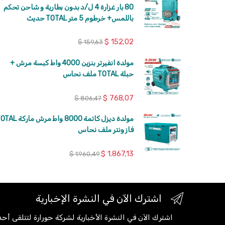
80 بار غزارة 4 ل/د بدون بطارية و شاحن تحكم
باللمس+ خرطوم 5 متر TOTAL حديث
$
152,02
$
159,63
مولدة انفيرتر بنزين 4000 واط كبسة مرش +
حبلة TOTAL ملف نحاس
$
768,07
$
806,47
مولدة ديزل كاتمة 8000 واط مرش مار
فاز ونتر ملف نحاس
$
1.867,13
$
1.960,49
اشترك الآن في النشرة الإخبارية
اشترك الآن في النشرة الأخبارية لشركة حورارة لتتلقى أ