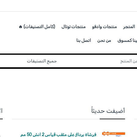
المتجر
منتجات وادفو
منتجات توتال
(كامل التصنيفات) 🔥
ينا كمسوق
من نحن
اتصل بنا
أضيفت حديثاً
ا
فرشاة برداغ على مثقب قياس 2 انش 50 مم