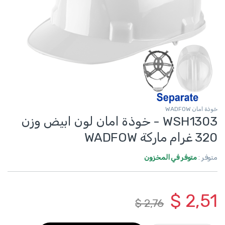
خوذة امان WADFOW
WSH1303 - خوذة امان لون ابيض وزن
320 غرام ماركة WADFOW
متوفر :
متوفر في المخزون
$
2,51
$
2,76