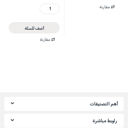
WWH3502 - خوذة لحام ارغون 93*43 مم قابل للعيار ماركة WADFOW quantity
مقارنة
أضف للسلة
مقارنة
أهم التصنيفات
راوبط مباشرة