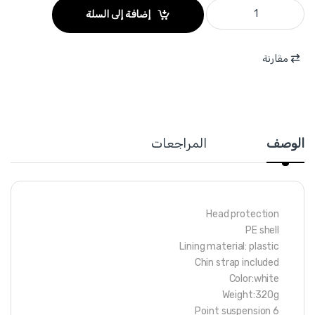
WSH1303 - خوذة امان لون ابيض وزن 320 غرام ماركة WADFOW quantity
إضافة إلى السلة
مقارنة
الوصف
المراجعات
Head protection
PE shell
Lining material: plastic
Chin strap included
Color:white
Weight:320g
6 Point suspension