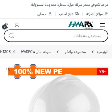
Skip to navigatio
Skip to conten
مرحبا بكم في متجر شركة حوارة للتجارة محدودة المسؤولية
موقع الشركة
تتبع الطلب
حسابي
0
البحث عن:
الرئيسية
مجموعة وادفو
خوذة امان WADFOW
WSH1303 - خوذة امان لون ابيض وزن 320 غ
🔍
9%
-