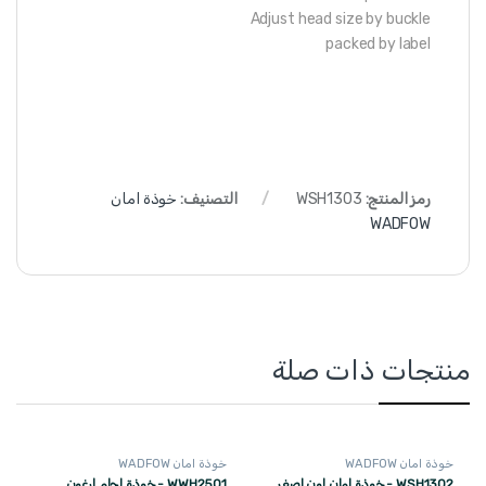
Adjust head size by buckle
packed by label
رمز المنتج:
WSH1303
التصنيف:
خوذة امان
WADFOW
منتجات ذات صلة
خوذة امان WADFOW
خوذة امان WADFOW
WSH1302 - خوذة امان لون اصفر
WWH2501 - خوذة لحام ارغون