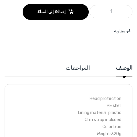
WSH1301 - خوذة امان لون ازرق وزن 320 غرام ماركة WADFOW quantity
إضافة إلى السلة
مقارنة
الوصف
المراجعات
Head protection
PE shell
Lining material: plastic
Chin strap included
Color:blue
Weight:320g