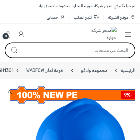
Skip to navigatio
Skip to conten
مرحبا بكم في متجر شركة حوارة للتجارة محدودة المسؤولية
موقع الشركة
تتبع الطلب
حسابي
0
البحث عن:
الرئيسية
مجموعة وادفو
خوذة امان WADFOW
WSH1301 - خوذة امان لون ازرق وزن 320 غرا
🔍
9%
-