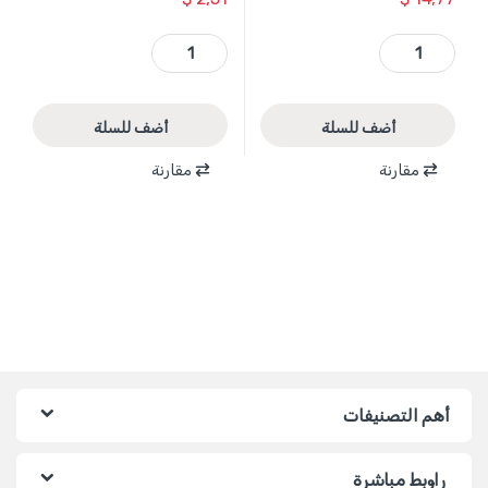
WWH3502 - خوذة لحام ارغون 93*43 مم قابل للعيار ماركة WADFOW quantity
WSH1303 - خوذة امان لون ابيض وزن 320 غرام ماركة WADFOW quantity
أضف للسلة
أضف للسلة
مقارنة
مقارنة
أهم التصنيفات
راوبط مباشرة