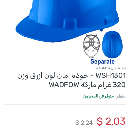
خوذة امان WADFOW
WSH1301 - خوذة امان لون ازرق وزن
320 غرام ماركة WADFOW
متوفر :
متوفر في المخزون
$
2,03
$
2,24