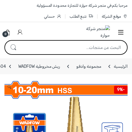
Skip to navigatio
Skip to conten
مرحبا بكم في متجر شركة حوارة للتجارة محدودة المسؤولية
موقع الشركة
تتبع الطلب
حسابي
0
البحث عن:
الرئيسية
مجموعة وادفو
ريش مخروطية WADFOW
WJD1404 - ريشة 
🔍
9%
-