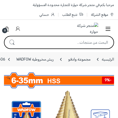
Skip to navigatio
Skip to conten
مرحبا بكم في متجر شركة حوارة للتجارة محدودة المسؤولية
موقع الشركة
تتبع الطلب
حسابي
0
البحث عن:
الرئيسية
مجموعة وادفو
ريش مخروطية WADFOW
WJD1406 - ريشة 
🔍
9%
-