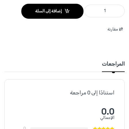
WJD0371 - طقم 2 علبة ريش مخروطية + رؤوس شد متعددة ماركة WADFOW quantity
إضافة إلى السلة
مقارنة
المراجعات
استنادًا إلى 0 مراجعة
0.0
الإجمالي
0