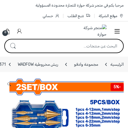
Skip to navigatio
Skip to conten
مرحبا بكم في متجر شركة حوارة للتجارة محدودة المسؤولية
موقع الشركة
تتبع الطلب
حسابي
0
البحث عن:
الرئيسية
مجموعة وادفو
ريش مخروطية WADFOW
WJD0371 - طقم 2 علبة 
🔍
5%
-