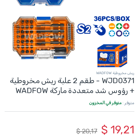
ريش مخروطية WADFOW
WJD0371 - طقم 2 علبة ريش مخروطية
+ رؤوس شد متعددة ماركة WADFOW
متوفر :
متوفر في المخزون
$
19,21
$
20,17