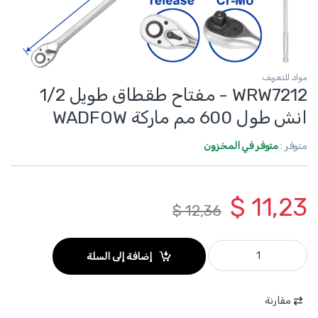
مواد للتعريف
WRW7212 - مفتاح طقطاق طويل 1/2
انش طول 600 مم ماركة WADFOW
متوفر :
متوفر في المخزون
$
11,23
$
12,36
WRW7212 - مفتاح طقطاق طويل 1/2 انش طول 600 مم ماركة WADFOW quantity
إضافة إلى السلة
مقارنة