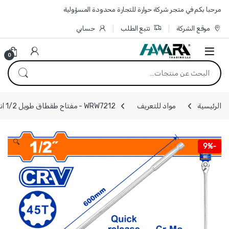
Skip to navigatio
Skip to conten
مرحبا بكم في متجر شركة حوارة للتجارة محدودة المسؤولية
موقع الشركة
تتبع الطلب
حسابي
0
البحث عن:
الرئيسية
مواد للتعريف
WRW7212 - مفتاح طقطاق طويل 1/2 انش طول 600 مم ماركة WADFOW
🔍
9%
-