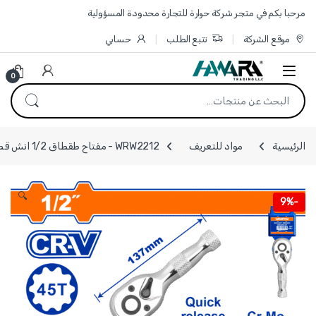
Skip to navigatio
Skip to conten
مرحبا بكم في متجر شركة حوارة للتجارة محدودة المسؤولية
موقع الشركة
تتبع الطلب
حسابي
0
البحث عن:
الرئيسية
مواد للتعريف
WRW2212 - مفتاح طقطاق 1/2 انش قصير جدا طول 137 مم ماركة WADFOW
🔍
9%
-