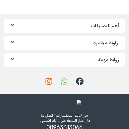
أهم التصنيفات
راوبط مباشرة
روابط مهمة
هل لديك استفسارات؟ اتصل بنا
على مدار الساعة طوال أيام الأسبوع!
00963313066‏