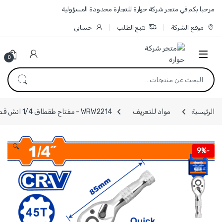
Skip to navigatio
Skip to conten
مرحبا بكم في متجر شركة حوارة للتجارة محدودة المسؤولية
موقع الشركة
تتبع الطلب
حسابي
0
البحث عن:
الرئيسية
مواد للتعريف
WRW2214 - مفتاح طقطاق 1/4 انش قصير جدا طول 85 مم ماركة WADFOW
🔍
9%
-