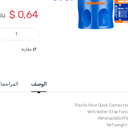
$
0,64
70
WQC2E12 - وصلة مغسل 1/2 انش بلاستيك مع مانع رجوع مياه ماركة WADFOW quantity
مقارنة
الوصف
المراجعا
With Water-Stop Func
Meterial:ABS,PP
Net weight