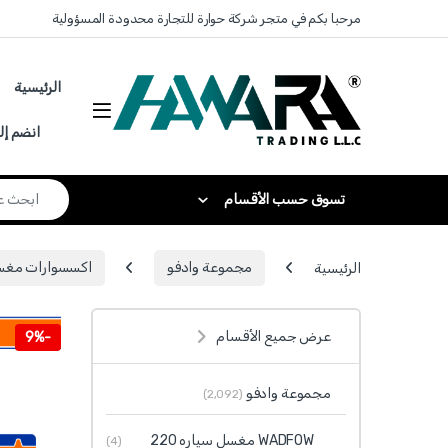
Skip to navigatio
Skip to conten
مرحبا بكم في متجر شركة حوارة للتجارة محدودة المسؤولية
الرئيسية
انضم إل
Search for:
تسوق حسب الأقسام
الرئيسية
مجموعة وادفو
اكسسوارات مغسل FOW
عرض جميع الأقسام
9%
-
مجموعة وادفو
(2٬092)
WADFOW مغسل سياره 220
(4)