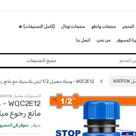
المتجر
منتجات وادفو
منتجات توتال
(كامل التصنيفات) 🔥
ينا كمسوق
من نحن
اتصل بنا
WAD
WQC2E12 - وصلة مغسل 1/2 انش بلاستيك مع مانع رجوع مياه ماركة WADFOW
اكسسوارات مغسل WADFOW
🔍
مانع رجوع مياه ما
متوفر :
متوفر في المخزو