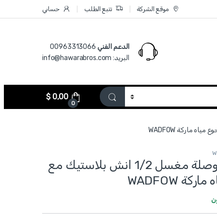
موقع الشركة
تتبع الطلب
حسابي
الدعم الفني
00963313066‏
البريد: info@hawarabros.com
$
0,00
0
WQC2E12 - وصلة مغسل 1/2 انش بلاستيك مع
ركة WADFOW
ن