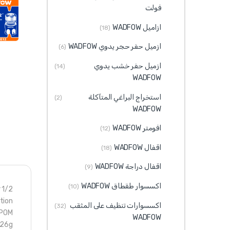
فولت
ازاميل WADFOW
(18)
ازميل حفر حجر يدوي WADFOW
(6)
ازميل حفر خشب يدوي
(14)
WADFOW
استخراج البراغي المتآكلة
(2)
WADFOW
افومتر WADFOW
(12)
اقفال WADFOW
(18)
اقفال دراجة WADFOW
(9)
اكسسوار طقطاق WADFOW
(10)
1/2 Plastic Hose Quick Connector
tion
اكسسوارات تنظيف على المثقب
(32)
,POM
WADFOW
:26g