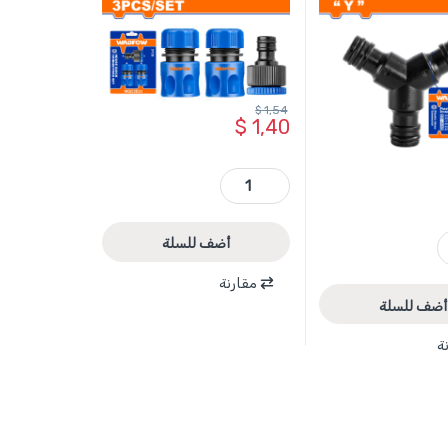
$
1,54
$
1,40
WQC2E33 - وصلة مغسل سيارات طقم 3 قطع ماركة WADFOW quantity
W
أضف للسلة
مقارنة
أضف للسلة
ة