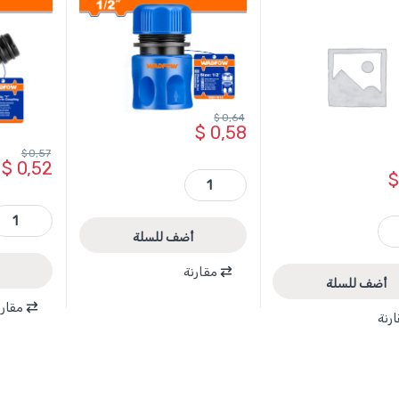
$
0,64
$
0,58
$
0,57
$
0,52
WQC1E12 - وصلة مغسل 1/2 انش بلاستيك ماركة WADFOW quantity
$
WQC7E34 - وصلة خرطوم واي بلاستيك ماركة ADFOW quantity
WADFOW quan
أضف للسلة
مقارنة
أضف للسلة
مقارن
رنة