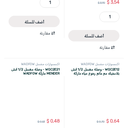
$
3,54
$
3,90
WXN1304 - علبة صابون مغسل 550 مل WADFOW quantity
أضف للسلة
مقارنة
أضف للسلة
مقارنة
اكسسوارات مغسل WADFOW
اكسسوارات مغسل WADFOW
WQC2E12 - وصلة مغسل 1/2 انش
WQC2E21 - وصلة مغسل 1/2 انش
بلاستيك مع مانع رجوع مياه ماركة
MENDER ماركة WADFOW
WADFOW
$
0,64
$
0,48
$
0,70
$
0,53