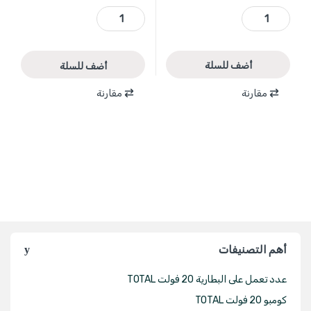
WQC2E12 - وصلة مغسل 1/2 انش بلاستيك مع مانع رجوع مياه ماركة WADFOW quantity
WQC2E21 - وصلة مغسل 1/2 انش MENDER ماركة WADFOW quantity
أضف للسلة
أضف للسلة
مقارنة
مقارنة
أهم التصنيفات
عدد تعمل على البطارية 20 فولت TOTAL
كومبو 20 فولت TOTAL