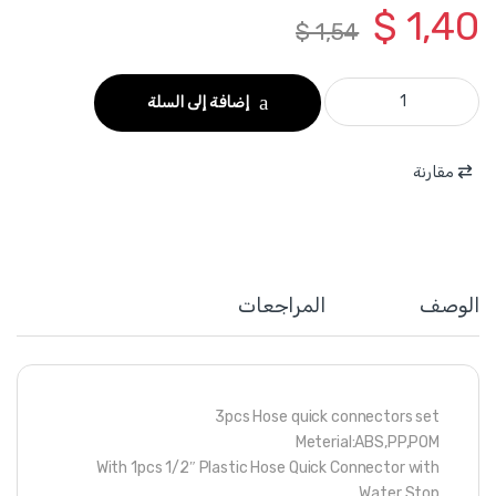
$
1,40
$
1,54
WQC2E33 - وصلة مغسل سيارات طقم 3 قطع ماركة WADFOW quantity
إضافة إلى السلة
مقارنة
الوصف
المراجعات
3pcs Hose quick connectors set
Meterial:ABS,PP,POM
With 1pcs 1/2″ Plastic Hose Quick Connector with
Water Stop