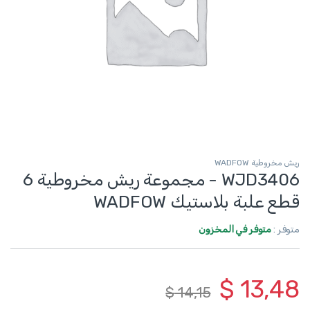
ريش مخروطية WADFOW
WJD3406 - مجموعة ريش مخروطية 6
قطع علبة بلاستيك WADFOW
متوفر :
متوفر في المخزون
$
13,48
$
14,15