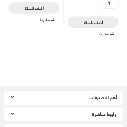
WJD0371 - طقم 2 علبة ريش مخروطية + رؤوس شد متعددة ماركة WADFOW quantity
أضف للسلة
مقارنة
أضف للسلة
مقارنة
أهم التصنيفات
راوبط مباشرة