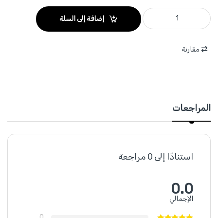
WJD3406 - مجموعة ريش مخروطية 6 قطع علبة بلاستيك WADFOW quantity
إضافة إلى السلة
مقارنة
المراجعات
استنادًا إلى 0 مراجعة
0.0
الإجمالي
0