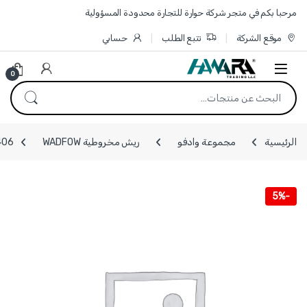
Skip to navigatio
Skip to conten
مرحبا بكم في متجر شركة حوارة للتجارة محدودة المسؤولية
موقع الشركة
تتبع الطلب
حسابي
0
البحث عن:
الرئيسية
مجموعة وادفو
ريش مخروطية WADFOW
WJD3406 - مجموعة 
5%
-