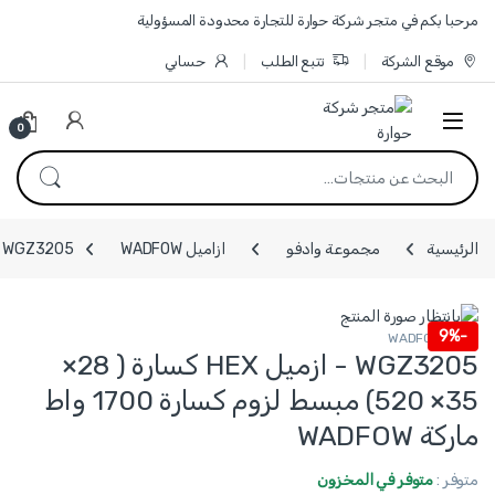
Skip to navigatio
Skip to conten
مرحبا بكم في متجر شركة حوارة للتجارة محدودة المسؤولية
موقع الشركة
تتبع الطلب
حسابي
0
البحث عن:
الرئيسية
مجموعة وادفو
ازاميل WADFOW
WGZ3205 - ازميل HEX كسارة ( 28× 35× 520) مبسط لزوم كسارة 1700 واط ماركة WADFOW
9%
-
ازاميل WADFOW
WGZ3205 - ازميل HEX كسارة ( 28×
35× 520) مبسط لزوم كسارة 1700 واط
ماركة WADFOW
متوفر :
متوفر في المخزون