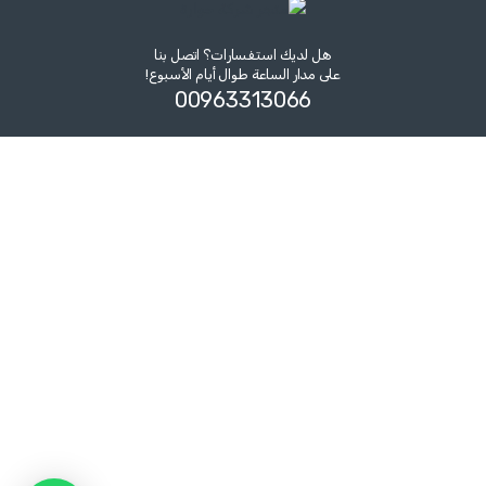
هل لديك استفسارات؟ اتصل بنا
على مدار الساعة طوال أيام الأسبوع!
00963313066‏