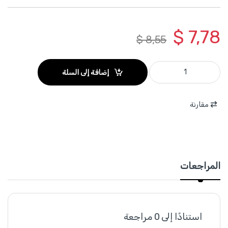
$
7,78
$
8,55
WGZ3205 - ازميل HEX كسارة ( 28× 35× 520) مبسط لزوم كسارة 1700 واط ماركة WADFOW quantity
إضافة إلى السلة
مقارنة
المراجعات
استنادًا إلى 0 مراجعة