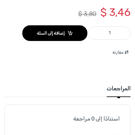
$
3,46
$
3,80
WGZ2206 - ازميل SDS MAX ( 18× 0× 600) شوكة ماركة WADFOW quantity
إضافة إلى السلة
مقارنة
المراجعات
استنادًا إلى 0 مراجعة