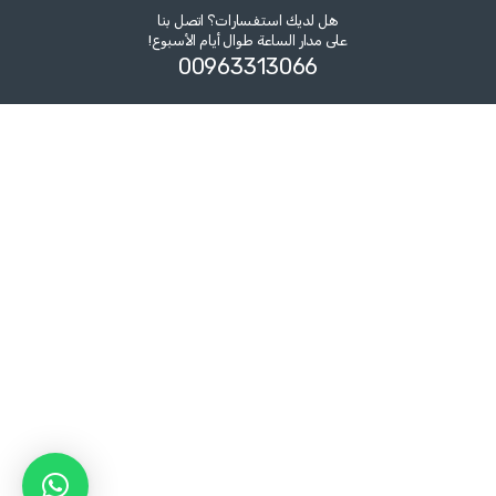
هل لديك استفسارات؟ اتصل بنا
على مدار الساعة طوال أيام الأسبوع!
00963313066‏