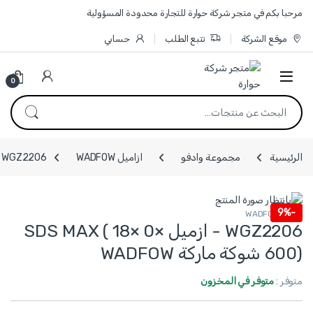
Skip to navigatio
Skip to conten
مرحبا بكم في متجر شركة حوارة للتجارة محدودة المسؤولية
موقع الشركة
تتبع الطلب
حسابي
0
البحث عن:
الرئيسية
مجموعة وادفو
ازاميل WADFOW
WGZ2206 - ازميل SDS MAX ( 18× 0× 600) شوكة ماركة WADFOW
9%
-
ازاميل WADFOW
WGZ2206 - ازميل SDS MAX ( 18× 0×
600) شوكة ماركة WADFOW
متوفر :
متوفر في المخزون