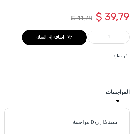
$
39,79
$
41,78
WGP5D07 - طقم كبس وفك رأس اكس كروي للسيارة 7 قطع WADFOW C-frame quantity
إضافة إلى السلة
مقارنة
المراجعات
استنادًا إلى 0 مراجعة