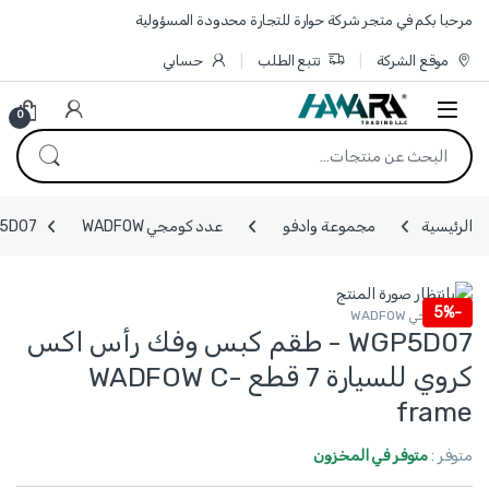
Skip to navigatio
Skip to conten
مرحبا بكم في متجر شركة حوارة للتجارة محدودة المسؤولية
موقع الشركة
تتبع الطلب
حسابي
0
البحث عن:
الرئيسية
مجموعة وادفو
عدد كومجي WADFOW
WGP5D07 - طقم كبس وفك رأس اكس كرو
5%
-
عدد كومجي WADFOW
WGP5D07 - طقم كبس وفك رأس اكس
كروي للسيارة 7 قطع WADFOW C-
frame
متوفر :
متوفر في المخزون