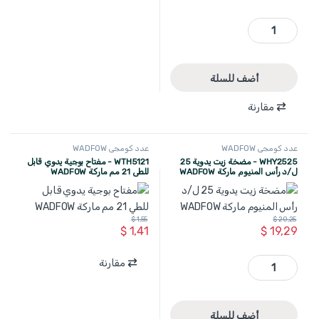
WME3604 - عصا مغناطيس + بيل مزدوج مرن قدرة 4LBS طول 170 الى 560 مم جسم المنيوم ماركة WADFOW quantity
أضف للسلة
مقارنة
عدد كومجي WADFOW
عدد كومجي WADFOW
WHY2525 - مضخة زيت يدوية 25
WTH5121 - مفتاح بوجية يدوي قابل
ل/د رأس المنيوم ماركة WADFOW
للطي 21 مم ماركة WADFOW
$
1,55
$
20,25
$
1,41
$
19,29
WHY2525 - مضخة زيت يدوية 25 ل/د رأس المنيوم ماركة WADFOW quantity
مقارنة
أضف للسلة