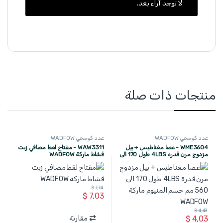
لا توجد آراء بعد.
منتجات ذات صلة
عدد كومجي WADFOW
عدد كومجي WADFOW
WME3604 - عصا مغناطيس + بيل
WAW3311 - مفتاح لقط مصافي زيت
مزدوج مرن قدرة 4LBS طول 170 الى
قشاط ماركة WADFOW
560 مم جسم المنيوم ماركة
WADFOW
$
7,74
$
7,03
$
4,43
مقارنة
$
4,03