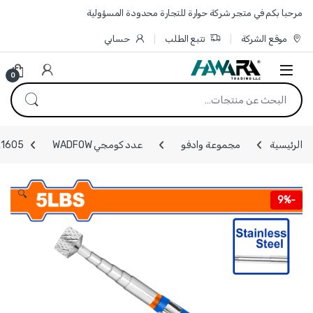
Skip to navigatio
Skip to conten
مرحبا بكم في متجر شركة حوارة للتجارة محدودة المسؤولية
موقع الشركة
تتبع الطلب
حسابي
0
البحث عن:
الرئيسية
مجموعة وادفو
عدد كومجي WADFOW
WME1605 - مغناطيس تلسكوبي من 16 سم حتى
🔍
9%
-