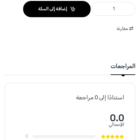
TAC631502 - حجر جلخ حف موج P60 معدن 6 انش TOTAL quantity
إضافة إلى السلة
مقارنة
المراجعات
استنادًا إلى 0 مراجعة
0.0
الإجمالي
0