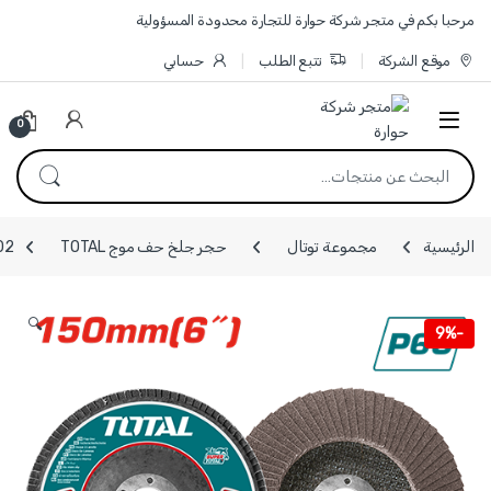
Skip to navigatio
Skip to conten
مرحبا بكم في متجر شركة حوارة للتجارة محدودة المسؤولية
موقع الشركة
تتبع الطلب
حسابي
0
البحث عن:
الرئيسية
مجموعة توتال
حجر جلخ حف موج TOTAL
TAC631502
🔍
9%
-