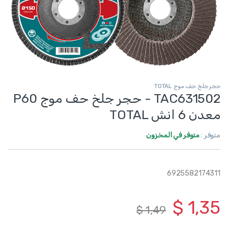
حجر جلخ حف موج TOTAL
TAC631502 - حجر جلخ حف موج P60
معدن 6 انش TOTAL
متوفر :
متوفر في المخزون
6925582174311
$
1,35
$
1,49