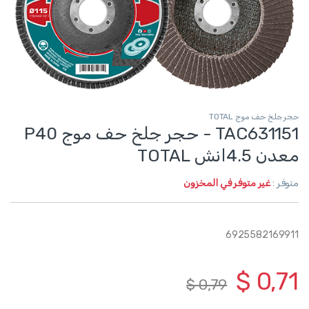
حجر جلخ حف موج TOTAL
TAC631151 - حجر جلخ حف موج P40
معدن 4.5انش TOTAL
متوفر :
غير متوفر في المخزون
6925582169911
$
0,71
$
0,79