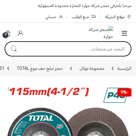
Skip to navigatio
Skip to conten
مرحبا بكم في متجر شركة حوارة للتجارة محدودة المسؤولية
موقع الشركة
تتبع الطلب
حسابي
0
البحث عن:
الرئيسية
مجموعة توتال
حجر جلخ حف موج TOTAL
TAC631151
🔍
9%
-