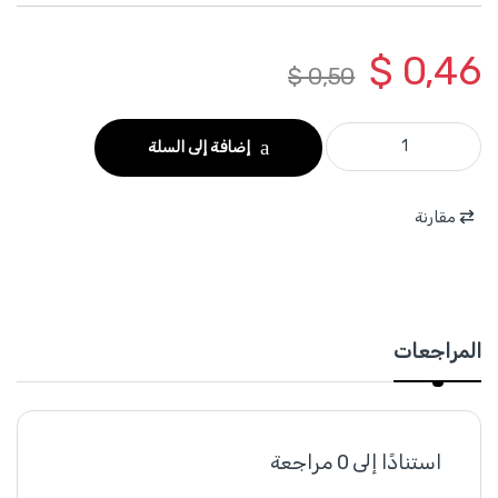
$
0,46
$
0,50
WYL0413 - حجر جلخ حف موج 80P معدن 4.5 انش لون ازرق WADFOW quantity
إضافة إلى السلة
مقارنة
المراجعات
استنادًا إلى 0 مراجعة