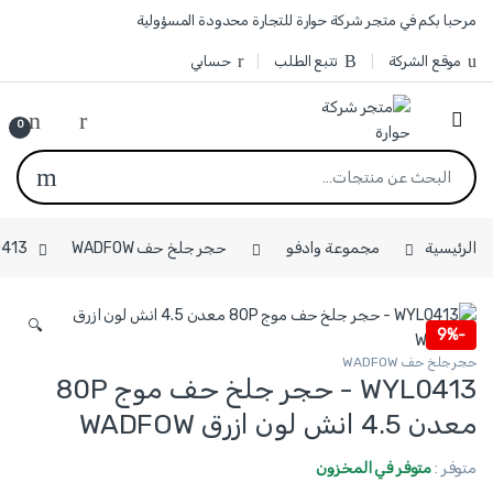
Skip to navigatio
Skip to conten
مرحبا بكم في متجر شركة حوارة للتجارة محدودة المسؤولية
موقع الشركة
تتبع الطلب
حسابي
0
البحث عن:
الرئيسية
مجموعة وادفو
حجر جلخ حف WADFOW
WYL0413 - حجر جلخ حف موج
🔍
9%
-
حجر جلخ حف WADFOW
WYL0413 - حجر جلخ حف موج 80P
معدن 4.5 انش لون ازرق WADFOW
متوفر :
متوفر في المخزون