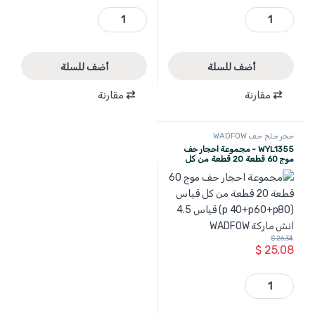
WYL0412 - حجر جلخ حف موج 60P معدن 4.5 انش لون ازرق WADFOW quantity
WYL3411 - حجر جلخ حف موج 40P معدن 5 انش لون ازرق WADFOW quantity
أضف للسلة
أضف للسلة
مقارنة
مقارنة
حجر جلخ حف WADFOW
WYL1355 - مجموعة احجار حف
موج 60 قطعة 20 قطعة من كل
قياس (p 40+p60+p80) قياس 4.5
انش ماركة WADFOW
$
26,34
$
25,08
WYL1355 - مجموعة احجار حف موج 60 قطعة 20 قطعة من كل قياس (p 40+p60+p80) قياس 4.5 انش ماركة WADFOW quantity