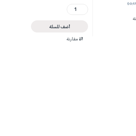
$
0,17
WPL0C04 - قصاصة زجاج وسيراميك يدوية 8 انش قص راس مبسط ماركة WADFOW quantity
ة
أضف للسلة
مقارنة