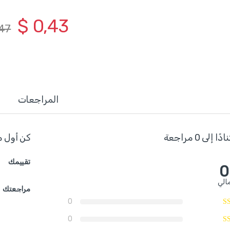
$
0,43
47
المراجعات
ا إلى 0 مراجعة
كن أول م
تقييمك
0
الي
مراجعتك
0
0