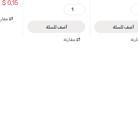
$
0,15
45 درجة WADFOW quantity
WXZ2906 - فواصل بلاط إشارة + 6 مم مفرغة عدد 200 WADFOW quantity
مقارن
أضف للسلة
أضف للسلة
رنة
مقارنة