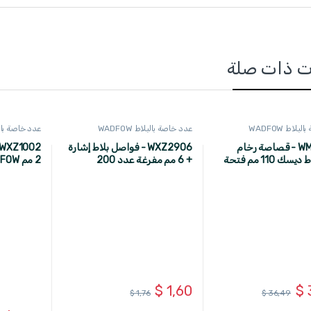
ت ذات صلة
لاط WADFOW
عدد خاصة بالبلاط WADFOW
عدد خاصة بالبلاط
WMR15141 - قصاصة رخام
WXZ2906 - فواصل بلاط إشارة
1400 واط ديسك 110 مم فتحة
+ 6 مم مفرغة عدد 200
2 مم WADFOW
20 مم قطع زاوي 45 درجة
WADFOW
W
$
1,60
$
$
1,76
$
36,49