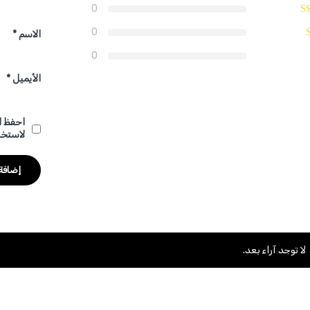
0
0
الاسم
*
0
الأيميل
*
احفظ ا
لاستخد
لا توجد آراء بعد.