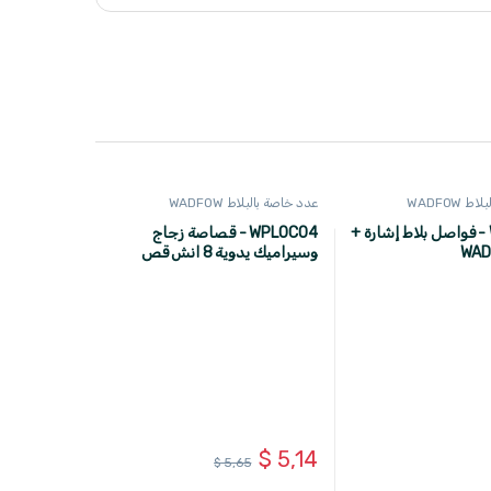
 WADFOW
عدد خاصة بالبلاط WADFOW
WXZ1002 - فواصل بلاط إشارة +
WPL0C04 - قصاصة زجاج
وسيراميك يدوية 8 انش قص
راس مبسط ماركة WADFOW
$
5,14
$
5,65