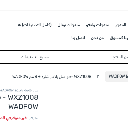
المتجر
منتجات وادفو
منتجات توتال
(كامل التصنيفات) 🔥
ينا كمسوق
من نحن
اتصل بنا
WA
WXZ1008 - فواصل بلاط إشارة + 8 مم WADFOW
عدد خاصة بالبلاط WADFOW
WADFOW
متوفر :
غير متوفر في ال