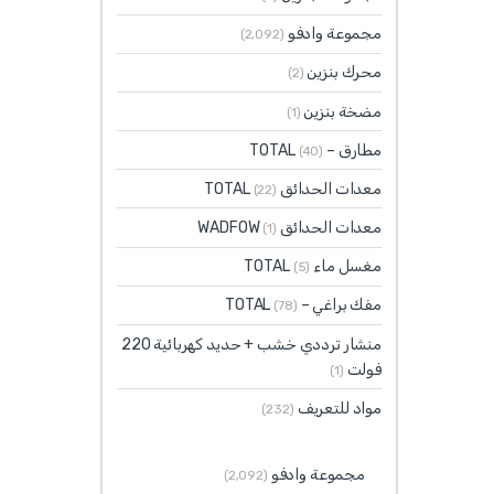
مجموعة وادفو
(2٬092)
محرك بنزين
(2)
مضخة بنزين
(1)
مطارق – TOTAL
(40)
معدات الحدائق TOTAL
(22)
معدات الحدائق WADFOW
(1)
مغسل ماء TOTAL
(5)
مفك براغي – TOTAL
(78)
منشار ترددي خشب + حديد كهربائية 220
فولت
(1)
مواد للتعريف
(232)
مجموعة وادفو
(2٬092)