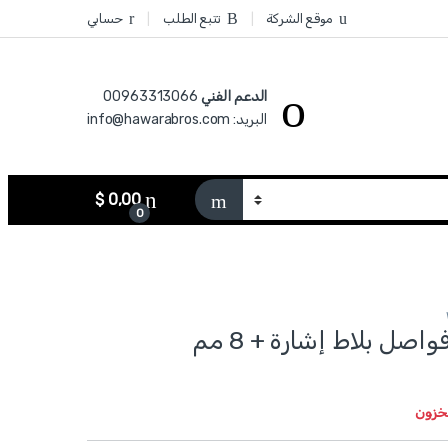
موقع الشركة
تتبع الطلب
حسابي
الدعم الفني
00963313066‏
البريد: info@hawarabros.com
$
0,00
0
WXZ1008 - فواصل بلاط إشارة + 8 مم
مخزون