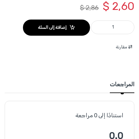
$
2,60
$
2,86
WXX3601 - شفاطة قصدير 5.5 مم قطر أسطوانة الشفط 27 مم طول 340 مم ماركة WADFOW quantity
إضافة إلى السلة
مقارنة
المراجعات
استنادًا إلى 0 مراجعة
0.0