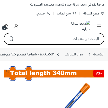
Skip to navigatio
Skip to conten
مرحبا بكم في متجر شركة حوارة للتجارة محدودة المسؤولية
موقع الشركة
تتبع الطلب
حسابي
0
البحث عن:
الرئيسية
مواد للتعريف
WXX3601 - شفاطة قصدير 5.5 مم قطر أسطوانة الشفط 27 مم طول 340 مم ماركة WADFOW
🔍
9%
-