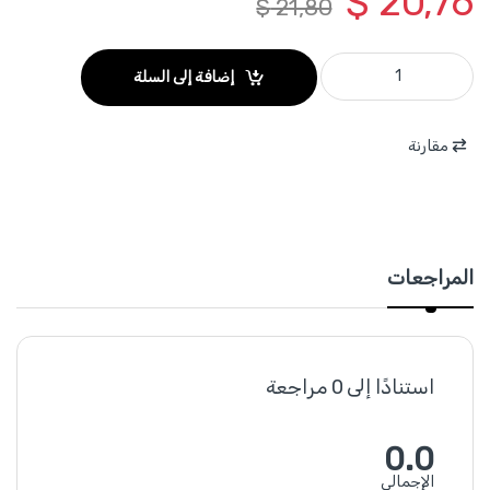
$
20,76
$
21,80
WWDPA015 - كاوي لحام بلاستيك حامي 15 امبير اقصى حرارة 4000 C ماركة WADFOW quantity
إضافة إلى السلة
مقارنة
المراجعات
استنادًا إلى 0 مراجعة
0.0
الإجمالي