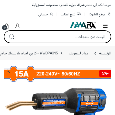
Skip to navigatio
Skip to conten
مرحبا بكم في متجر شركة حوارة للتجارة محدودة المسؤولية
موقع الشركة
تتبع الطلب
حسابي
0
البحث عن:
الرئيسية
مواد للتعريف
WWDPA015 - كاوي لحام بلاستيك حامي 15 امبير اقصى حرارة 4000 C ماركة WADFOW
🔍
5%
-