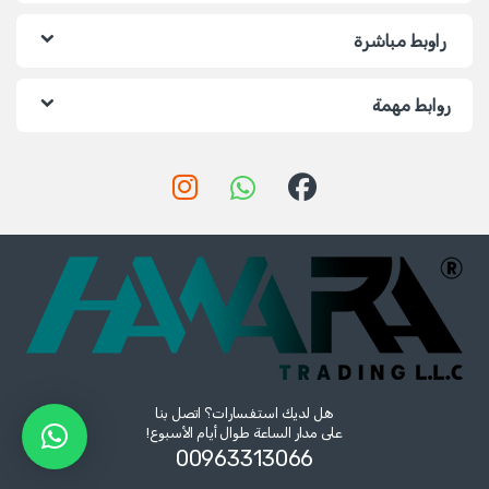
راوبط مباشرة
روابط مهمة
هل لديك استفسارات؟ اتصل بنا
على مدار الساعة طوال أيام الأسبوع!
00963313066‏