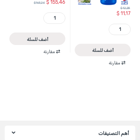
$
155,46
$
163,24
$
12,28
$
11,17
TG5622611 - منشار شجر بنزين 24 انش 2.6 كيلو واط ماركة TOTAL quantity
WBSY3701 - مرش مبيدات زراعي 1 لتر بطارية X2 AA ماركة WADFOW quantity
أضف للسلة
أضف للسلة
مقارنة
مقارنة
أهم التصنيفات