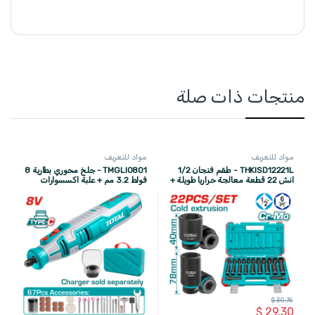
منتجات ذات صلة
مواد للتعريف
مواد للتعريف
THKISD12221L - طقم فنجان 1/2
TMGLI0801 - جلخ محوري بطارية 8
انش 22 قطعة معالجة حراريا طويلة +
فولط 3.2 مم + علبة اكسسوارات
قصيرة (10 الى 24 ) مم ماركة TOTAL
ضمن حقيبة قماشية ماركة TOTAL
$
30,76
$
29,30