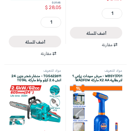
$
29,45
$
28,05
THKISD12221L - طقم فنجان 1/2 انش 22 قطعة معالجة حراريا طويلة + قصيرة (10 الى 24 ) مم ماركة TOTAL quantity
TMGLI0801 - جلخ محوري بطارية 8 فولط 3.2 مم + علبة اكسسوارات ضمن حقيبة قماشية ماركة TOTAL quantity
أضف للسلة
أضف للسلة
مقارنة
مقارنة
مواد للتعريف
مواد للتعريف
WBSY3701 - مرش مبيدات زراعي 1
TG5622611 - منشار شجر بنزين 24
لتر بطارية X2 AA ماركة WADFOW
انش 2.6 كيلو واط ماركة TOTAL