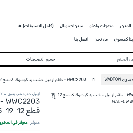
المتجر
منتجات وادفو
منتجات توتال
(كامل التصنيفات) 🔥
ينا كمسوق
من نحن
اتصل بنا
 WADFOW
WWC2203 - طقم ازميل خشب يد كوشوك 3 قطع 12-19-25 مم ماركة WADFOW
ازميل حفر خشب يدوي WADFOW
🔍
قطع 12-19-25 مم ماركة WADFOW
متوفر :
متوفر في المخزو