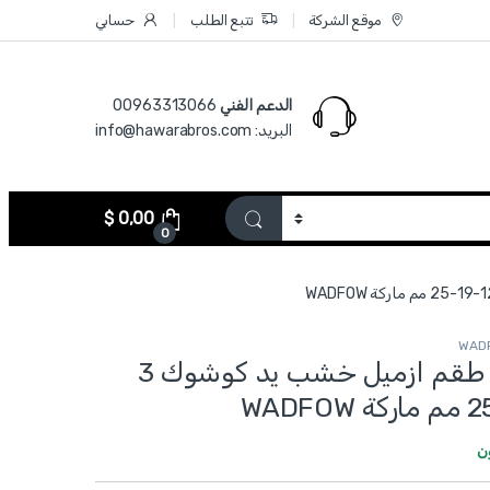
موقع الشركة
تتبع الطلب
حسابي
الدعم الفني
00963313066‏
البريد: info@hawarabros.com
$
0,00
0
WWC2203 - طقم ازميل خشب يد كوشوك 3
ن