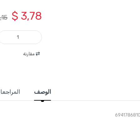
$
3,78
,15
WWC2203 - طقم ازميل خشب يد كوشوك 3 قطع 12-19-25 مم ماركة WADFOW quantity
مقارنة
الوصف
المراجعا
694178681