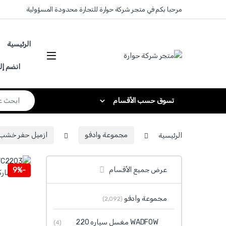
Skip to navigatio
Skip to conten
مرحبا بكم في متجر شركة حوارة للتجارة محدودة المسؤولية
الرئيسية
انضم إل
Search for:
تسوق حسب الأقسام
الرئيسية
مجموعة وادفو
ازميل حفر خشب يدوي
عرض جميع الأقسام
9%
-
مجموعة وادفو
(2٬092)
WADFOW مغسل سياره 220
(4)