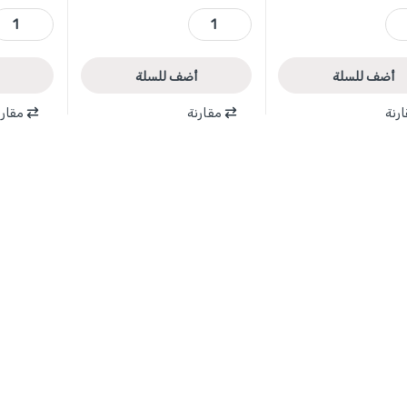
WADFOW quantit
WPS1618 - طقم 8 قطع بانسات و قطاعات الكترونية ماركة WADFOW quantity
WWC1209 - ازميل خشب عرض 9 مم طول 140مم DFOW quantity
أضف للسلة
أضف للسلة
رنة
مقارنة
مقارن