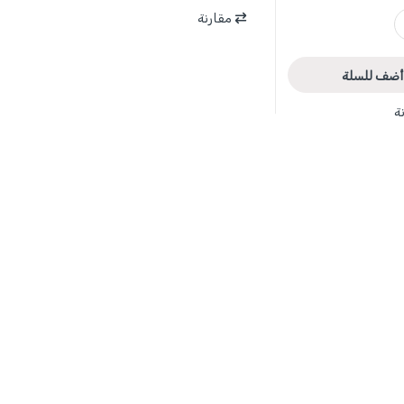
WA
مقارنة
أضف للسلة
ة