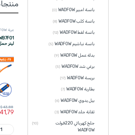
منتجا
بانسة امبير WADFOW
(0)
بانسة كلب WADFOW
(8)
عربة WADFOW
بانسة لقط WADFOW
(12)
بانسة نباشيم WADFOW
(5)
كغ
بدلة عمل WADFOW
(9)
برغي شد WADFOW
(5)
بريسة WADFOW
(17)
بطارية WADFOW
(7)
بيل يدوي WADFOW
(6)
$
43,88
41,79
ثقابة جلد WADFOW
(3)
جلخ كهربائي 220فولت
(10)
WWB7F01 - عربة نقل حجم 75 ليتر حمل 130 كغ دولاب 16 انش نفخ ماركة WADFOW 
WADFOW