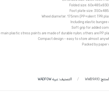
Folded size: 60x485x8
Foot plate size: 350x4
Wheel diameter: 175mm (PP+silent TPR plas
Including elastic bungee 
Soft grip for added com
 main plastic stress points are made of durable nylon; others are PP pla
Compact design – easy to store almost anyw
Packed by paper 
لمنتج:
WWB9A10
التصنيف:
عربة WADFOW