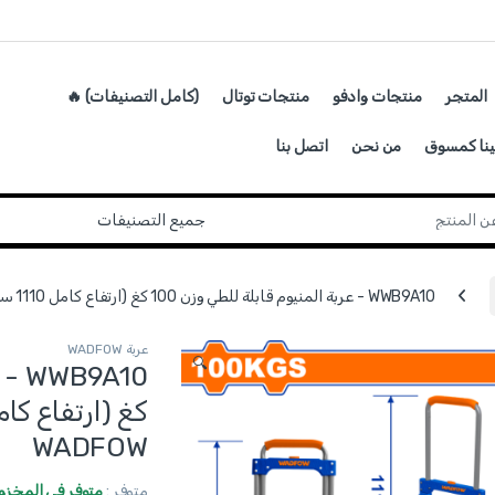
المتجر
منتجات وادفو
منتجات توتال
(كامل التصنيفات) 🔥
ينا كمسوق
من نحن
اتصل بنا
WWB9A10 - عربة المنيوم قابلة للطي وزن 100 كغ (ارتفاع كامل 1110 سم وعرض 485 سم) ماركة WADFOW
عربة WADFOW
🔍
WADFOW
متوفر :
متوفر في المخزو