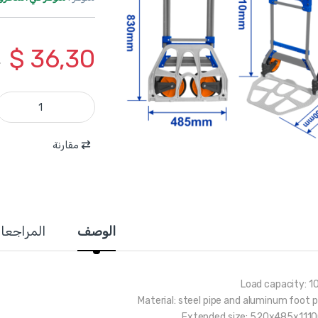
$
36,30
2
WWB9A10 - عربة المنيوم قابلة للطي وزن 100 كغ (ارتفاع كامل 1110 سم وعرض 485 سم) ماركة WADFOW quantity
مقارنة
الوصف
المراجعا
Load capacity: 1
Material: steel pipe and aluminum foot p
Extended size: 520x485x11