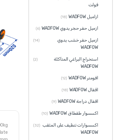
فولت
ازاميل WADFOW
(18)
ازميل حفر حجر يدوي WADFOW
(6)
ازميل حفر خشب يدوي
(14)
WADFOW
استخراج البراغي المتآكلة
(2)
WADFOW
افومتر WADFOW
(12)
اقفال WADFOW
(18)
اقفال دراجة WADFOW
(9)
اكسسوار طقطاق WADFOW
(10)
اكسسوارات تنظيف على المثقب
00kg
(32)
WADFOW
late
10mm