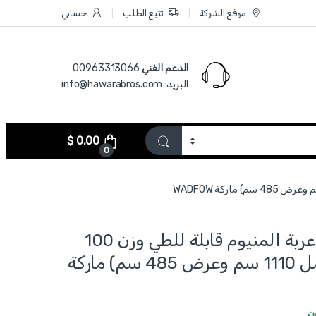
موقع الشركة
تتبع الطلب
حسابي
الدعم الفني
00963313066‏
البريد: info@hawarabros.com
$
0,00
0
WWB9A10 - عربة المنيوم قابلة للطي وزن 100
كغ (ارتفاع كامل 1110 سم وعرض 485 سم) ماركة
ن