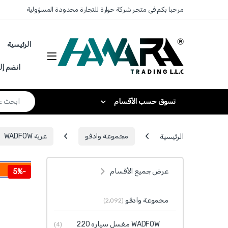
Skip to navigatio
Skip to conten
مرحبا بكم في متجر شركة حوارة للتجارة محدودة المسؤولية
الرئيسية
انضم إل
Search for:
تسوق حسب الأقسام
الرئيسية
مجموعة وادفو
عربة WADFOW
عرض جميع الأقسام
5%
-
مجموعة وادفو
(2٬092)
WADFOW مغسل سياره 220
(4)