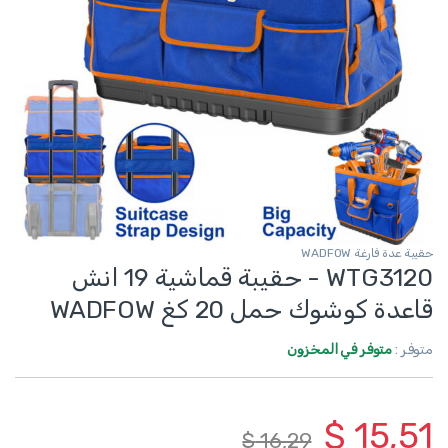
حقيبة عدة فارغة WADFOW
WTG3120 - حقيبة قماشية 19 انش
قاعدة كوشوك حمل 20 كغ WADFOW
متوفر :
متوفر في المخزون
$
15,51
$
16,29