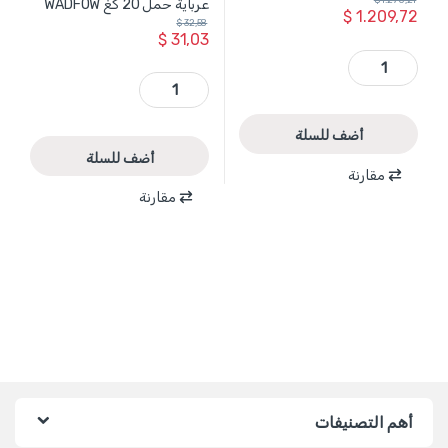
$
1.209,72
$
32,58
$
31,03
WCS3A10 - مجموعة خزن لتنظيم عدة ورشة 10 قطع WADFOW 3900*472*1925 quantity
WTGR102 - حقيبة قماشية 19 انش عرباية حمل 20 كغ WADFOW quantity
أضف للسلة
أضف للسلة
مقارنة
مقارنة
أهم التصنيفات