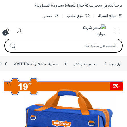
Skip to navigatio
Skip to conten
مرحبا بكم في متجر شركة حوارة للتجارة محدودة المسؤولية
موقع الشركة
تتبع الطلب
حسابي
0
البحث عن:
الرئيسية
مجموعة وادفو
حقيبة عدة فارغة WADFOW
TG3120
🔍
5%
-