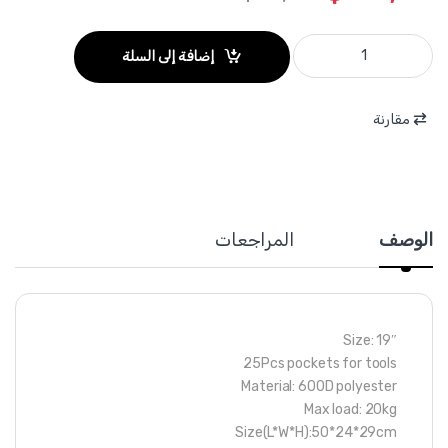
WTG3120 - حقيبة قماشية 19 انش قاعدة كوشوك حمل 20 كغ WADFOW quantity
إضافة إلى السلة
مقارنة
الوصف
المراجعات
Size: 19″
25Pcs pockets for tools
Material: 600D polyester
Max load: 20kg
Size(L*W*H):50*24*29cm