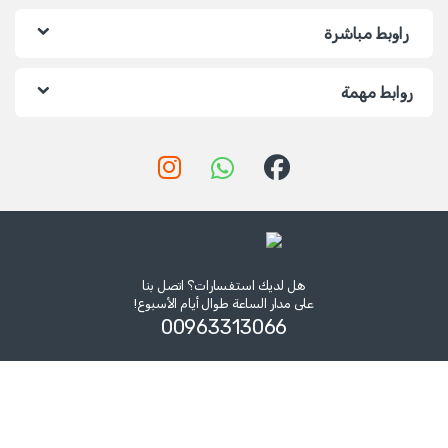
راوبط مباشرة
روابط مهمة
هل لديك استفسارات؟ اتصل بنا
على مدار الساعة طوال أيام الأسبوع!
00963313066‏