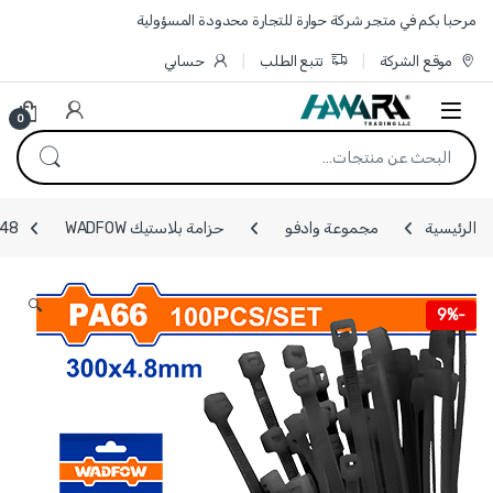
Skip to navigatio
Skip to conten
مرحبا بكم في متجر شركة حوارة للتجارة محدودة المسؤولية
موقع الشركة
تتبع الطلب
حسابي
0
البحث عن:
الرئيسية
مجموعة وادفو
حزامة بلاستيك WADFOW
WTEB530048 -
🔍
9%
-