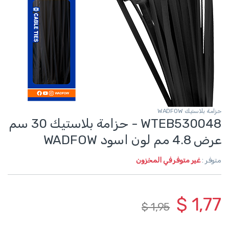
حزامة بلاستيك WADFOW
WTEB530048 - حزامة بلاستيك 30 سم
عرض 4.8 مم لون اسود WADFOW
متوفر :
غير متوفر في المخزون
$
1,77
$
1,95