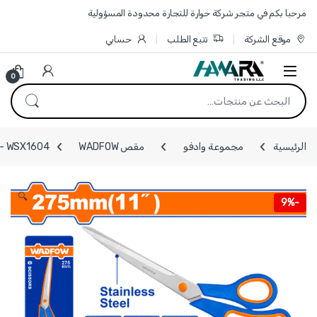
Skip to navigatio
Skip to conten
مرحبا بكم في متجر شركة حوارة للتجارة محدودة المسؤولية
موقع الشركة
تتبع الطلب
حسابي
0
البحث عن:
الرئيسية
مجموعة وادفو
مقص WADFOW
WSX1604 - مقص يدوي 11 انش 275 مم WADFOW
🔍
9%
-