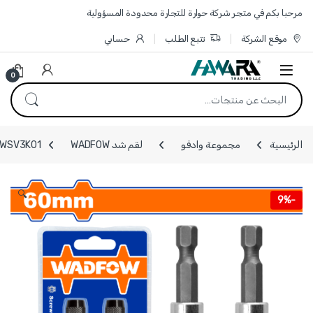
Skip to navigatio
Skip to conten
مرحبا بكم في متجر شركة حوارة للتجارة محدودة المسؤولية
موقع الشركة
تتبع الطلب
حسابي
0
البحث عن:
الرئيسية
مجموعة وادفو
لقم شد WADFOW
WSV3K01 - طقم 2 قطعة حامل لقمة قياس 60 مم مع قفل ماركة ADFOW
🔍
9%
-