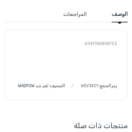
الوصف
المراجعات
6941786808753
رمز المنتج:
WSV3K01
التصنيف:
لقم شد WADFOW
منتجات ذات صلة