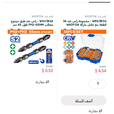
لقم شد WADFOW
لقم شد WADFOW
WBS3B36 - مجموعة راس شد 36
WSV3K62 - راس شد طرق مزدوج
قطعة مع حامل ماركة WADFOW
مصالب PH2-65MM طول 65 مم
مجموعة قطعتين S2 ماركة
WADFOW
$
0,57
$
4,99
$
0,52
$
4,54
WBS3B36 - مجموعة راس شد 36 قطعة مع حامل ماركة WADFOW quantity
مقارنة
أضف للسلة
مقارنة