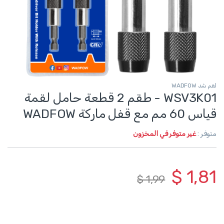
لقم شد WADFOW
WSV3K01 - طقم 2 قطعة حامل لقمة
قياس 60 مم مع قفل ماركة WADFOW
متوفر :
غير متوفر في المخزون
$
1,81
$
1,99