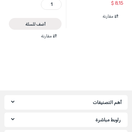
WQB2316 - لاوي قارص دواليب سيارة طول 400 مم ماركة WADFOW quantity
$
8,15
مقارنة
أضف للسلة
مقارنة
أهم التصنيفات
راوبط مباشرة