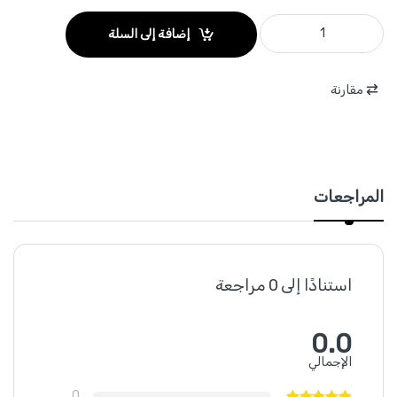
WST4D12 - طقم فك براغي كرتير الزيت للسيارة 12 قطعة 3/8 انش WADFOW quantity
إضافة إلى السلة
مقارنة
المراجعات
استنادًا إلى 0 مراجعة
0.0
الإجمالي
0