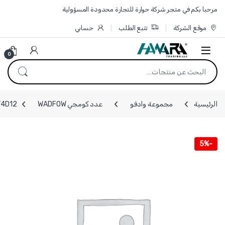
Skip to navigatio
Skip to conten
مرحبا بكم في متجر شركة حوارة للتجارة محدودة المسؤولية
موقع الشركة
تتبع الطلب
حسابي
0
البحث عن:
الرئيسية
مجموعة وادفو
عدد كومجي WADFOW
WST4D12 - طقم فك براغي كرتير الزيت لل
5%
-