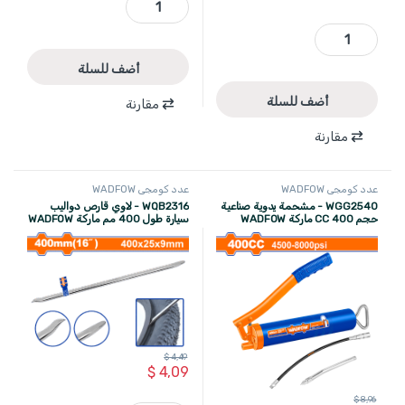
WQT1A01 - شلاحة دواليب 41 انش يدوية ماركة WADFOW quantity
أضف للسلة
أضف للسلة
مقارنة
مقارنة
عدد كومجي WADFOW
عدد كومجي WADFOW
WGG2540 - مشحمة يدوية صناعية
WQB2316 - لاوي قارص دواليب
حجم 400 CC ماركة WADFOW
سيارة طول 400 مم ماركة WADFOW
$
4,49
$
4,09
$
8,96