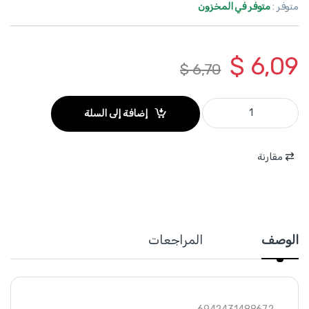
متوفر :
متوفر في المخزون
$
6,09
$
6,70
WST3D14 - طقم فنجان مشرشر 1/4+1/2+3/8 موديل E عدد 14 قطعة من 4 الى 24 ماركة WADFOW quantity
إضافة إلى السلة
مقارنة
الوصف
المراجعات