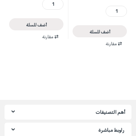
WST4410 - طقم فنجان 1/4 انش 10 قطع 14 - 5 مم ماركة WADFOW quantity
WST2212 - طقم فنجان 1/2 انش 10-24 مم مع علاقة بلاستيك 12 قطعة ماركة WADFOW quantity
أضف للسلة
أضف للسلة
مقارنة
مقارنة
أهم التصنيفات
راوبط مباشرة