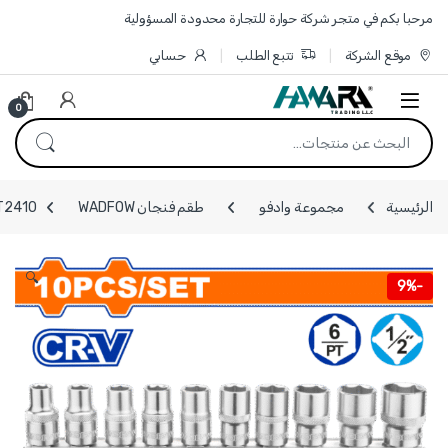
Skip to navigatio
Skip to conten
مرحبا بكم في متجر شركة حوارة للتجارة محدودة المسؤولية
موقع الشركة
تتبع الطلب
حسابي
0
البحث عن:
الرئيسية
مجموعة وادفو
طقم فنجان WADFOW
WST2410 - طقم جوز 1/2 انش عدد 10
🔍
9%
-