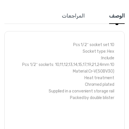
الوصف
المراجعات
10 Pcs 1/2″ socket set
Socket type: Hex
Include:
10 Pcs 1/2″ sockets: 10,11,12,13,14,15,17,19,21,24mm
Material:Cr-V(50BV30)
Heat treatment
Chromed plated
Supplied in a convenient storage rail
Packed by double blister