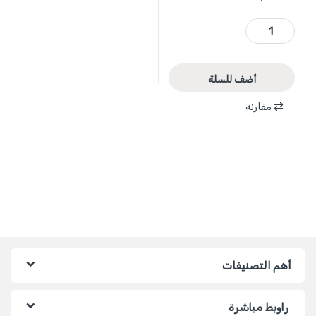
WSF2506 - فارة نجار نمرة 6 طول 45 سم مع شفرة عدد 2 موديل حديث ماركة WADFOW quantity
أضف للسلة
مقارنة
أهم التصنيفات
راوبط مباشرة