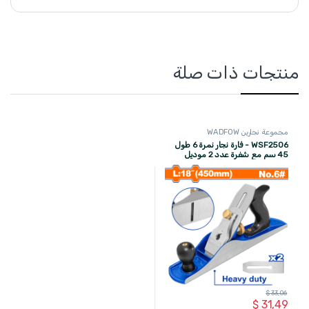
منتجات ذات صلة
مجموعة نجارين WADFOW
WSF2506 - فارة نجار نمرة 6 طول
45 سم مع شفرة عدد 2 موديل
حديث ماركة WADFOW
$
33,06
$
31,49