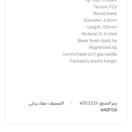
Tip type: Pozidriv
Tip size: PZ2
Round shank
Diameter: 6.0mm
Length: 150mm
Material: Cr-V steel
Blade finish: black tip
Magnetised tip
Comfortable soft grip handle
Packed by plastic hanger
رمز المنتج:
WSDZ226
التصنيف:
مفك براغي
WADFOW