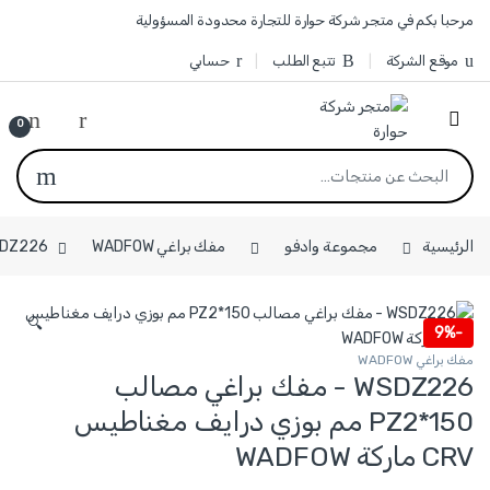
Skip to navigatio
Skip to conten
مرحبا بكم في متجر شركة حوارة للتجارة محدودة المسؤولية
موقع الشركة
تتبع الطلب
حسابي
0
البحث عن:
الرئيسية
مجموعة وادفو
مفك براغي WADFOW
WSDZ226 - مفك براغي مصالب PZ2*150 مم بوزي درايف م
🔍
9%
-
مفك براغي WADFOW
WSDZ226 - مفك براغي مصالب
PZ2*150 مم بوزي درايف مغناطيس
CRV ماركة WADFOW