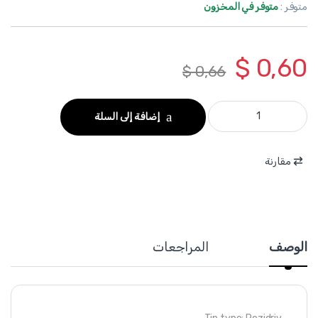
متوفر :
متوفر في المخزون
$
0,60
$
0,66
WSDZ226 - مفك براغي مصالب PZ2*150 مم بوزي درايف مغناطيس CRV ماركة WADFOW quantity
إضافة إلى السلة
مقارنة
الوصف
المراجعات