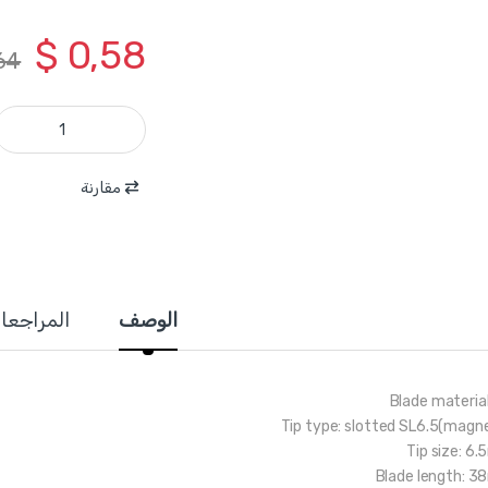
$
0,58
64
WSDA261 - مفك براغي شق نجاصة S2 قياس SL6.5*35 مم مغناطيس ماركة WADFOW quantity
مقارنة
الوصف
المراجعا
Blade material
Tip type: slotted SL6.5(magne
Tip size: 6
Blade length: 