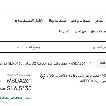
المتجر
منتجات وادفو
منتجات توتال
(كامل التصنيفات) 🔥
ينا كمسوق
من نحن
اتصل بنا
WSDA261 - مفك براغي شق نجاصة S2 قياس SL6.5*35 مم مغناطيس ماركة WADFOW
مفك براغي WADFOW
🔍
SL6.5*35 مم مغناطيس ماركة WADFOW
متوفر :
متوفر في المخزو