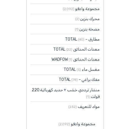
مجموعة وادفو
(2٬092)
محرك بنزين
(2)
مضخة بنزين
(1)
مطارق – TOTAL
(40)
معدات الحدائق TOTAL
(22)
معدات الحدائق WADFOW
(1)
مغسل ماء TOTAL
(5)
مفك براغي – TOTAL
(78)
منشار ترددي خشب + حديد كهربائية 220
فولت
(1)
مواد للتعريف
(232)
مجموعة وادفو
(2٬092)