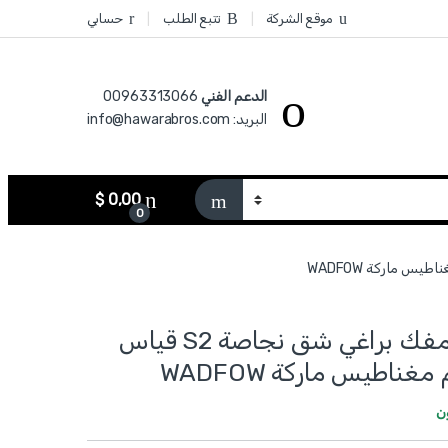
موقع الشركة
تتبع الطلب
حسابي
الدعم الفني
00963313066‏
البريد: info@hawarabros.com
$
0,00
0
WSDA261 - مفك براغي شق نجاصة S2 قياس
ن