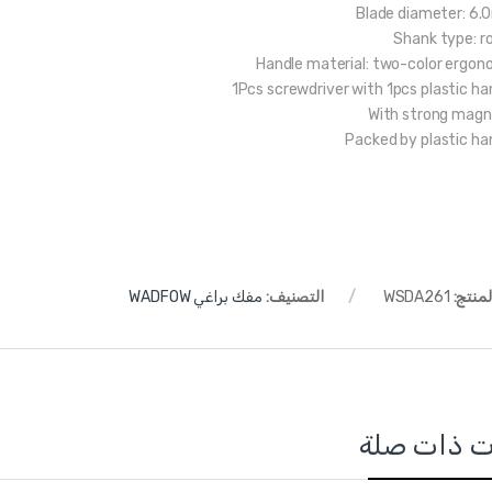
Blade diameter: 6
Shank type: r
Handle material: two-color ergon
1Pcs screwdriver with 1pcs plastic ha
With strong magn
Packed by plastic ha
لمنتج:
WSDA261
التصنيف:
مفك براغي WADFOW
ت ذات صلة