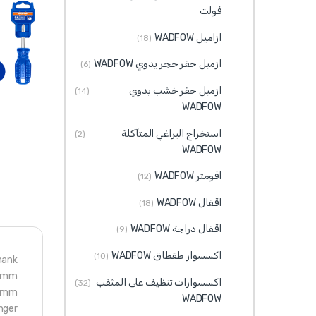
فولت
ازاميل WADFOW
(18)
ازميل حفر حجر يدوي WADFOW
(6)
ازميل حفر خشب يدوي
(14)
WADFOW
استخراج البراغي المتآكلة
(2)
WADFOW
افومتر WADFOW
(12)
اقفال WADFOW
(18)
اقفال دراجة WADFOW
(9)
اكسسوار طقطاق WADFOW
(10)
hank
.0mm
اكسسوارات تنظيف على المثقب
(32)
38mm
WADFOW
nger