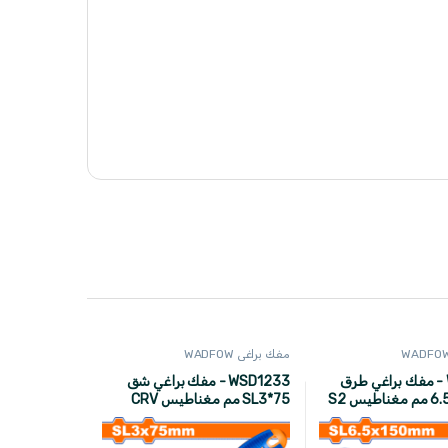
مفك براغي WADFOW
WQJ1266 - مفك براغي طرق
WSD1233 - مفك براغي شق
شق 150*6.5 مم مغناطيس S2
75*SL3 مم مغناطيس CRV
ماركة WADFOW