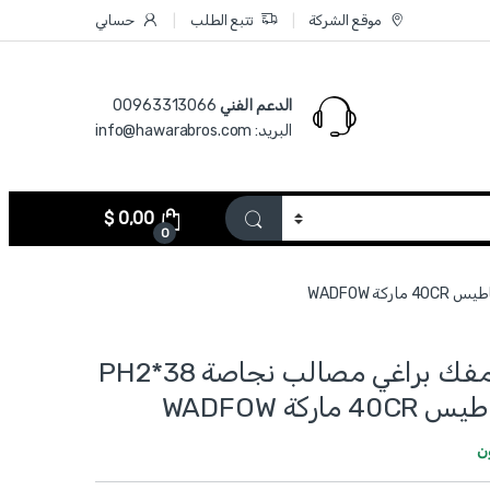
موقع الشركة
تتبع الطلب
حسابي
الدعم الفني
00963313066‏
البريد: info@hawarabros.com
$
0,00
0
WSD4221 - مفك براغي مصالب نجاصة PH2*38
ركة WADFOW
ن