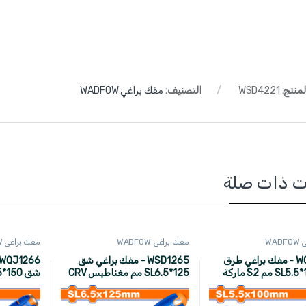
لمنتج:
WSD4221
التصنيف:
مفك براغي WADFOW
ت ذات صلة
WA
مفك براغي WADFOW
مفك براغي WADFOW
WQJ1254 - مفك براغي طرق
WSD1265 - مفك براغي شق
شق SL5.5*100 مم S2 ماركة
SL6.5*125 مم مغناطيس CRV
W
ماركة WADFOW
ماركة WADFOW