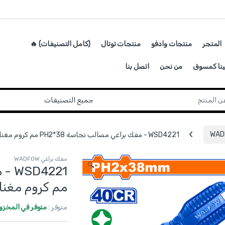
المتجر
منتجات وادفو
منتجات توتال
(كامل التصنيفات) 🔥
ينا كمسوق
من نحن
اتصل بنا
WSD4221 - مفك براغي مصالب نجاصة PH2*38 مم كروم مغناطيس 40CR ماركة WADFOW
مفك براغي WADFOW
🔍
مم كروم مغناطيس 40CR ما
متوفر :
متوفر في المخزو