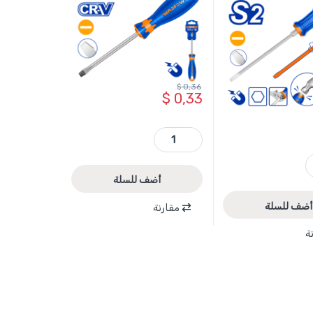
$
0,36
$
0,33
WSD1233 - مفك براغي شق 75*SL3 مم مغناطيس CRV ماركة WADFOW quantity
W
أضف للسلة
أضف للسلة
مقارنة
ة