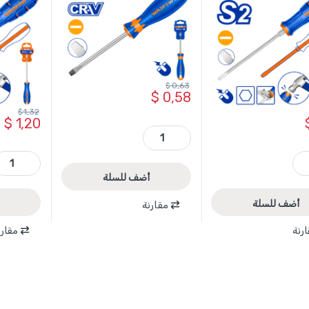
$
0,63
$
0,58
$
1,32
$
1,20
WSD1265 - مفك براغي شق SL6.5*125 مم مغناطيس CRV ماركة WADFOW quantity
WADFOW quantit
WQJ1266 - مفك براغي طرق شق 150*6.5 مم مغناطيس S2 ماركة ADFOW quantity
أضف للسلة
أضف للسلة
مقارنة
رنة
مقارن