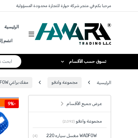
Skip to navigatio
Skip to conten
مرحبا بكم في متجر شركة حوارة للتجارة محدودة المسؤولية
الرئيسية
انضم إل
Search for:
تسوق حسب الأقسام
الرئيسية
مجموعة وادفو
مفك براغي WADFOW
عرض جميع الأقسام
9%
-
مجموعة وادفو
(2٬092)
WADFOW مغسل سياره 220
(4)