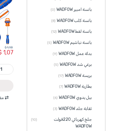
بانسة امبير WADFOW
(0)
بانسة كلب WADFOW
(8)
بانسة لقط WADFOW
(12)
بانسة نباشيم WADFOW
(5)
$
1,18
$
1,07
بدلة عمل WADFOW
(9)
برغي شد WADFOW
(5)
WQJ1254 - مفك براغي طرق شق SL5.5*100 مم S2 ماركة y
بريسة WADFOW
(17)
بطارية WADFOW
(7)
بيل يدوي WADFOW
مقا
(6)
ثقابة جلد WADFOW
(3)
جلخ كهربائي 220فولت
(10)
WADFOW