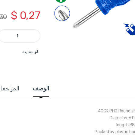
$
0,27
30
WSD4221 - مفك براغي مصالب نجاصة PH2*38 مم كروم مغناطيس 40CR ماركة WADFOW quantity
مقارنة
الوصف
المراجعا
40CR,PH2,Round s
Diameter:6
length:
Packed by plastic ha