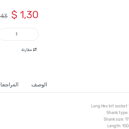
$
1,30
,43
WSC5209 - فنجان 1/2 انش راس مسدس 17 مم طول 100 مم ماركة WADFOW quantity
مقارنة
الوصف
المراجعا
1/
Shank type:
Shank size: 
Length: 1