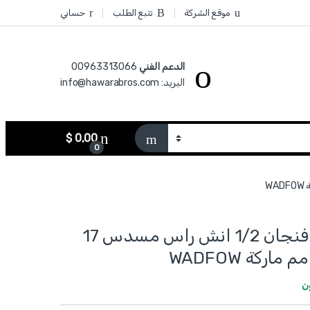
موقع الشركة
تتبع الطلب
حسابي
الدعم الفني
00963313066‏
البريد: info@hawarabros.com
$
0,00
0
WSC5209 - فنجان 1/2 انش راس مسدس 17
ن