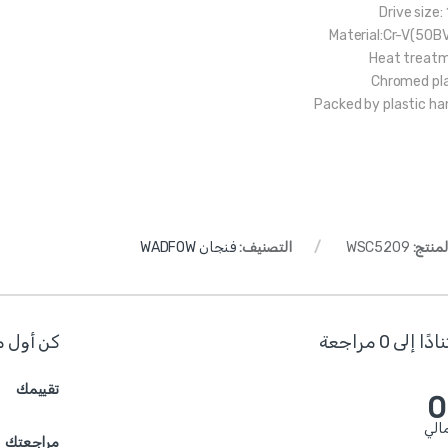
Drive size:
Material:Cr-V(50B
Heat treat
Chromed pl
Packed by plastic ha
لمنتج:
WSC5209
التصنيف:
فنجان WADFOW
ا إلى 0 مراجعة
كن أول م
تقييمك
0
الي
مراجعتك