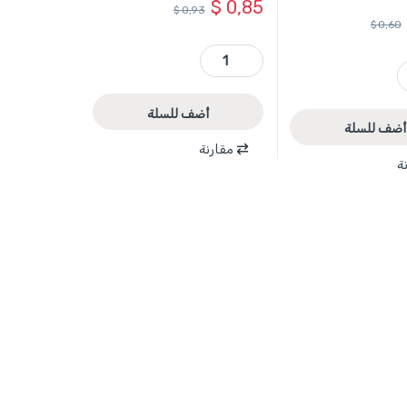
$
0,85
$
0,93
$
0,60
WSC5205 - فنجان 1/2 انش راس مسدس 8 مم طول 100 مم ماركة WADFOW quantity
أضف للسلة
أضف للسلة
مقارنة
ة