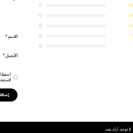
0
0
0
0
الاسم
*
0
الأيميل
*
احفظ ا
لاستخد
لا توجد آراء بعد.