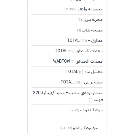
مجموعة وادفو
(2٬092)
محرك بنزين
(2)
مضخة بنزين
(1)
مطارق – TOTAL
(40)
معدات الحدائق TOTAL
(22)
معدات الحدائق WADFOW
(1)
مغسل ماء TOTAL
(5)
مفك براغي – TOTAL
(78)
منشار ترددي خشب + حديد كهربائية 220
فولت
(1)
مواد للتعريف
(232)
مجموعة وادفو
(2٬092)