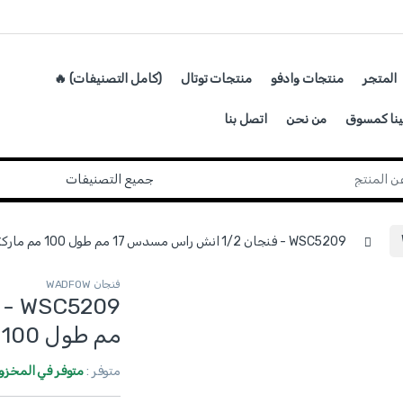
المتجر
منتجات وادفو
منتجات توتال
(كامل التصنيفات) 🔥
ينا كمسوق
من نحن
اتصل بنا
WSC5209 - فنجان 1/2 انش راس مسدس 17 مم طول 100 مم ماركة WADFOW
فنجان WADFOW
مم طول 100 مم ماركة WADFOW
متوفر :
متوفر في المخزو