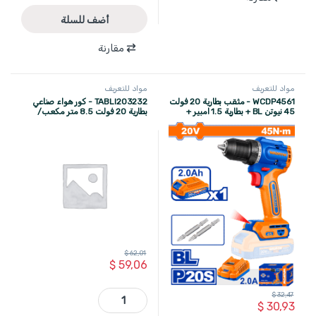
أضف للسلة
مقارنة
مواد للتعريف
مواد للتعريف
WCDP4561 - مثقب بطارية 20 فولت
TABLI203232 - كور هواء صناعي
45 نيوتن BL + بطارية 1.5 امبير +
بطارية 20 فولت 8.5 متر مكعب/
شاحن + اكسسوارات ماركة WADFOW
دقيقة + بطارية 2 امبير عدد 2 +
شاحن ماركة TOTAL
$
62,01
$
59,06
TABLI203232 - كور هواء صناعي بطارية 20 فولت 8.5 متر مكعب/دقيقة + بطارية 2 امبير عدد 2 + شاحن ماركة TOTAL quantity
$
32,47
$
30,93