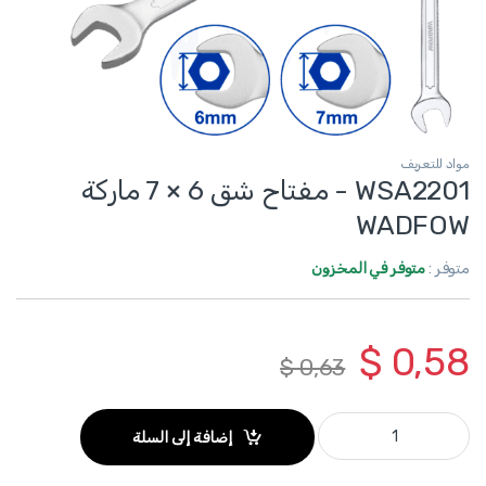
مواد للتعريف
WSA2201 - مفتاح شق 6 × 7 ماركة
WADFOW
متوفر :
متوفر في المخزون
$
0,58
$
0,63
WSA2201 - مفتاح شق 6 × 7 ماركة WADFOW quantity
إضافة إلى السلة