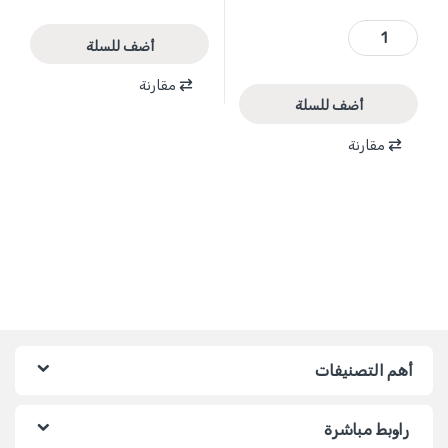
WCDP4561 - مثقب بطارية 20 فولت 45 نيوتن BL + بطارية 1.5 امبير + شاحن + اكسسوارات ماركة WADFOW quantity
أضف للسلة
مقارنة
أضف للسلة
مقارنة
أهم التصنيفات
راوبط مباشرة