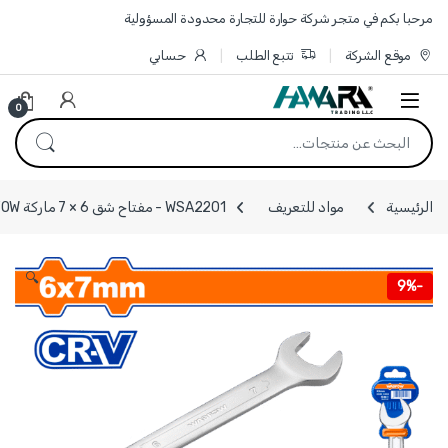
Skip to navigatio
Skip to conten
مرحبا بكم في متجر شركة حوارة للتجارة محدودة المسؤولية
موقع الشركة
تتبع الطلب
حسابي
0
البحث عن:
الرئيسية
مواد للتعريف
WSA2201 - مفتاح شق 6 × 7 ماركة WADFOW
🔍
9%
-