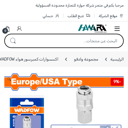
Skip to navigatio
Skip to conten
مرحبا بكم في متجر شركة حوارة للتجارة محدودة المسؤولية
موقع الشركة
تتبع الطلب
حسابي
0
البحث عن:
الرئيسية
مجموعة وادفو
اكسسوارات كمبرسور هواء WADFOW
🔍
9%
-