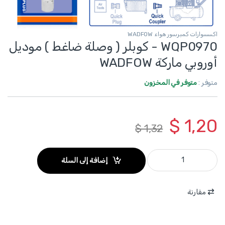
اكسسوارات كمبرسور هواء WADFOW
WQP0970 - كوبلر ( وصلة ضاغط ) موديل
أوروبي ماركة WADFOW
متوفر :
متوفر في المخزون
$
1,20
$
1,32
WQP0970 - كوبلر ( وصلة ضاغط ) موديل أوروبي ماركة WADFOW quantity
إضافة إلى السلة
مقارنة