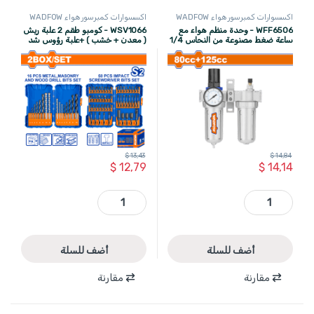
اكسسوارات كمبرسور هواء WADFOW
اكسسوارات كمبرسور هواء WADFOW
WFF6506 - وحدة منظم هواء مع
WSV1066 - كومبو طقم 2 علبة ريش
ساعة ضغط مصنوعة من النحاس 1/4
( معدن + خشب ) +علبة رؤوس شد
انش 80+125 CC ماركة WADFOW
طرق شاملة WADFOW
$
13,43
$
14,84
$
12,79
$
14,14
WFF6506 - وحدة منظم هواء مع ساعة ضغط مصنوعة من النحاس 1/4 انش 80+125 CC ماركة WADFOW quantity
WSV1066 - كومبو طقم 2 علبة ريش ( معدن + خشب ) +علبة رؤوس شد طرق شاملة WADFOW quantity
أضف للسلة
أضف للسلة
مقارنة
مقارنة