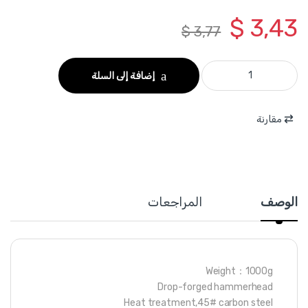
$
3,43
$
3,77
WMB1310 - مطرقة حديد 1000 غرام يد خشب ماركة WADFOW quantity
إضافة إلى السلة
مقارنة
الوصف
المراجعات
Weight：1000g
Drop-forged hammerhead
Heat treatment,45# carbon steel