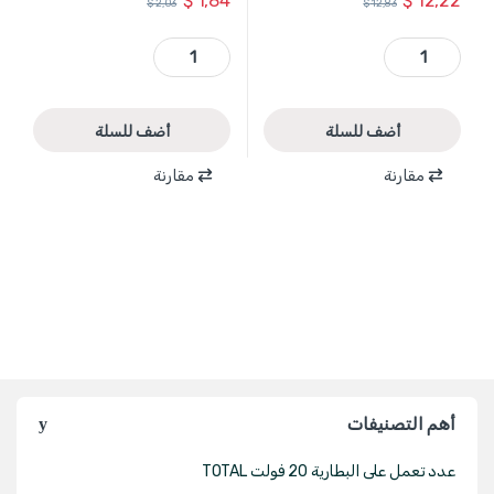
$
1,84
$
12,22
$
2,03
$
12,83
WHM2340 - مطرقة حجر 4 كغ طول 90 سم يد فيبر غلاس ماركة WADFOW quantity
WHM7303 - مطرقة كوشوك بيضاء وزن 220 غ يد فيبر غلاس ماركة WADFOW quantity
أضف للسلة
أضف للسلة
مقارنة
مقارنة
أهم التصنيفات
عدد تعمل على البطارية 20 فولت TOTAL