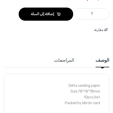
WMA8K03 - برداغ 10 قطع لزوم جهاز متعدد الاستعمالات WADFOW quantity
إضافة إلى السلة
مقارنة
الوصف
المراجعات
Delta sanding paper
Size:78*78*78mm
10pcs/set
Packed by blister card