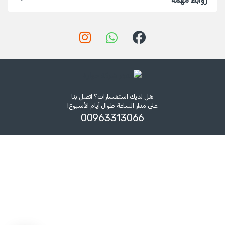
هل لديك استفسارات؟ اتصل بنا
على مدار الساعة طوال أيام الأسبوع!
00963313066‏