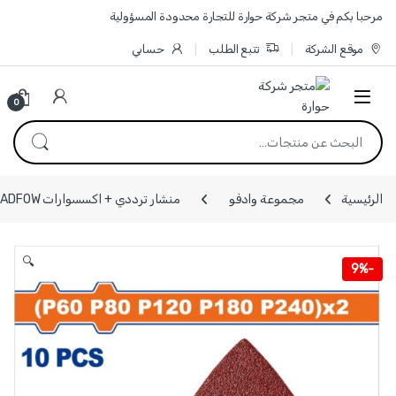
Skip to navigatio
Skip to conten
مرحبا بكم في متجر شركة حوارة للتجارة محدودة المسؤولية
موقع الشركة
تتبع الطلب
حسابي
0
البحث عن:
الرئيسية
مجموعة وادفو
منشار ترددي + اكسسوارات WADFOW
🔍
9%
-