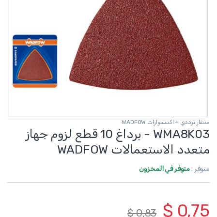
منشار ترددي + اكسسوارات WADFOW
WMA8K03 - برداغ 10 قطع لزوم جهاز
متعدد الاستعمالات WADFOW
متوفر :
متوفر في المخزون
$
0,75
$
0,83