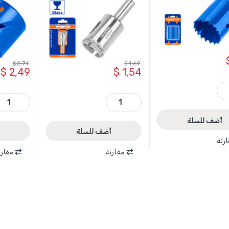
$
2,74
$
1,69
$
2,49
$
1,54
كة WADFOW quantity
WKJ7625 - كاسة حفر زجاج +سيراميك +قرميد الماس 25 مم ماركة WADFOW quantity
WKJ1435 - كاسة حفر معدن + خشب قياس 35 مم ماركة WADFOW quantity
أضف للسلة
أضف للسلة
رنة
مقارنة
مقارن