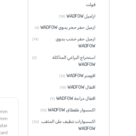
فولت
ازاميل WADFOW
(18)
ازميل حفر حجر يدوي WADFOW
(6)
ازميل حفر خشب يدوي
(14)
WADFOW
استخراج البراغي المتآكلة
(2)
WADFOW
افومتر WADFOW
(12)
اقفال WADFOW
(18)
اقفال دراجة WADFOW
(9)
اكسسوار طقطاق WADFOW
(10)
20mm
25mm
اكسسوارات تنظيف على المثقب
(32)
ater
WADFOW
card