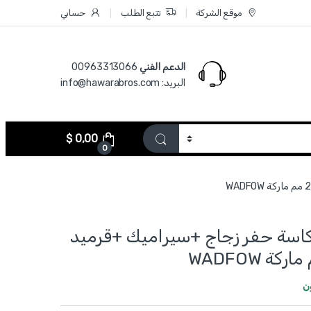
موقع الشركة
تتبع الطلب
حسابي
الدعم الفني
00963313066‏
البريد: info@hawarabros.com
$
0,00
0
WKJ7 - كاسة حفر زجاج +سيراميك +قرميد
ن