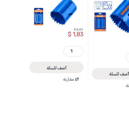
$
2,01
$
1,83
WKJ1425 - كاسة حفر معدن + خشب قياس 25 مم ماركة WADFOW quantity
أضف للسلة
أضف للسلة
مقارنة
ة