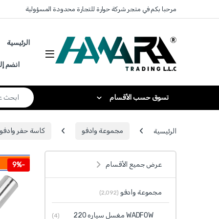
Skip to navigatio
Skip to conten
مرحبا بكم في متجر شركة حوارة للتجارة محدودة المسؤولية
الرئيسية
انضم إل
Search for:
تسوق حسب الأقسام
الرئيسية
مجموعة وادفو
كاسة حفر وادفو WADFOW
عرض جميع الأقسام
9%
-
مجموعة وادفو
(2٬092)
WADFOW مغسل سياره 220
(4)