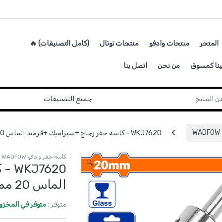
المتجر
منتجات وادفو
منتجات توتال
(كامل التصنيفات) 🔥
ينا كمسوق
من نحن
اتصل بنا
WKJ7620 - كاسة حفر زجاج +سيراميك +قرميد الماس 20 مم ماركة WADFOW
كاسة حفر وادفو WADFOW
🔍
620
الماس 20 مم ماركة WADFOW
متوفر :
متوفر في المخزو