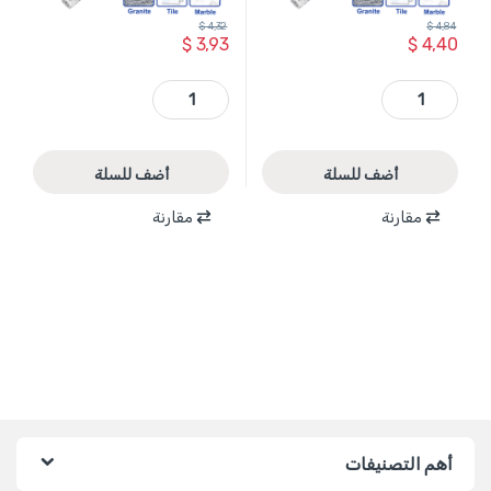
$
4,32
$
4,84
$
3,93
$
4,40
WKJ5K16 - ريشة كور الماس 16 مم 1/4 انش للسيراميك والغرانيت WADFOW quantity
WKJ5K06 - ريشة كور الماس 6 مم 1/4 انش للسيراميك والغرانيت WADFOW quantity
أضف للسلة
أضف للسلة
مقارنة
مقارنة
أهم التصنيفات