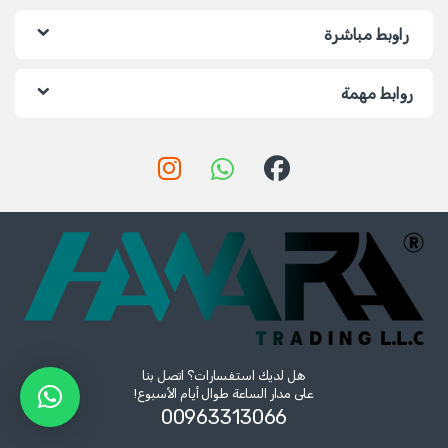
راوبط مباشرة
روابط مهمة
هل لديك استفسارات؟ اتصل بنا
على مدار الساعة طوال أيام الأسبوع!
00963313066‏