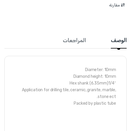
مقارنة
الوصف
المراجعات
Diameter: 10mm
Diamond height: 10mm
1/4″(6.35mm) Hex shank
Application for drilling tile, ceramic, granite, marble,
stone ect.
Packed by plastic tube