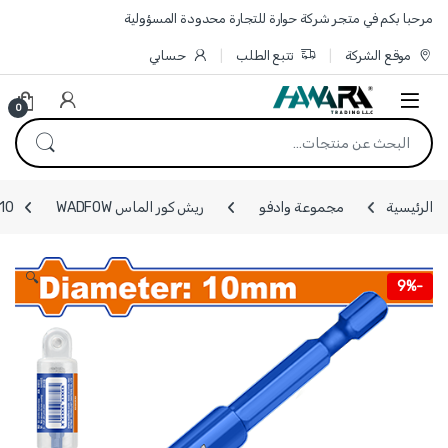
Skip to navigatio
Skip to conten
مرحبا بكم في متجر شركة حوارة للتجارة محدودة المسؤولية
موقع الشركة
تتبع الطلب
حسابي
0
البحث عن:
الرئيسية
مجموعة وادفو
ريش كور الماس WADFOW
WKJ5K10 - ريشة ك
🔍
9%
-