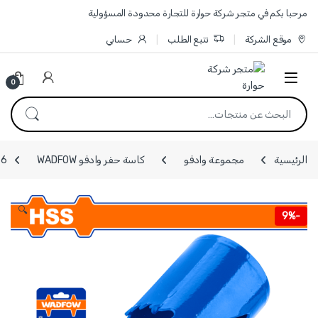
Skip to navigatio
Skip to conten
مرحبا بكم في متجر شركة حوارة للتجارة محدودة المسؤولية
موقع الشركة
تتبع الطلب
حسابي
0
البحث عن:
الرئيسية
مجموعة وادفو
كاسة حفر وادفو WADFOW
WKJ1476 - 
🔍
9%
-