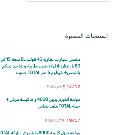
المنتجات المميزة
مغسل سيارات بطارية 40 فولت BL سعة 15 لتر
80 بار غزارة 4 ل/د بدون بطارية و شاحن تحكم
باللمس+ خرطوم 5 متر TOTAL حديث
$
152,02
$
159,63
مولدة انفيرتر بنزين 4000 واط كبسة مرش +
حبلة TOTAL ملف نحاس
$
768,07
$
806,47
مولدة ديزل كاتمة 8000 واط مرش مار