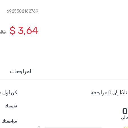
6925582162769
$
3,64
00
المراجعات
ا إلى 0 مراجعة
كن أول م
تقييمك
0
الي
مراجعتك