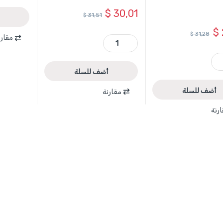
$
30,01
$
31,51
$
$
31,28
مقارن
TBAFO712 - مجموعة مطارق صواج 7 قطع ضمن حقيبة بلاستيك حديث ماركة TOTAL quantity
 سم ماركة TOTAL quantity
أضف للسلة
أضف للسلة
مقارنة
رنة