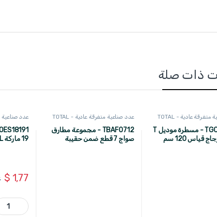
ت ذات صلة
متفرقة عادية - TOTAL
عدد صناعية متفرقة عادية - TOTAL
عدد صناعية متف
TGCT11201 - مسطرة موديل T
TBAFO712 - مجموعة مطارق
لقطع الزجاج قياس 120 سم
صواج 7 قطع ضمن حقيبة
19 ماركة TOTAL
بلاستيك حديث ماركة TOTAL
$
1,77
5
TDOES18191 - مفتاح شق 18 × 19 ماركة ity