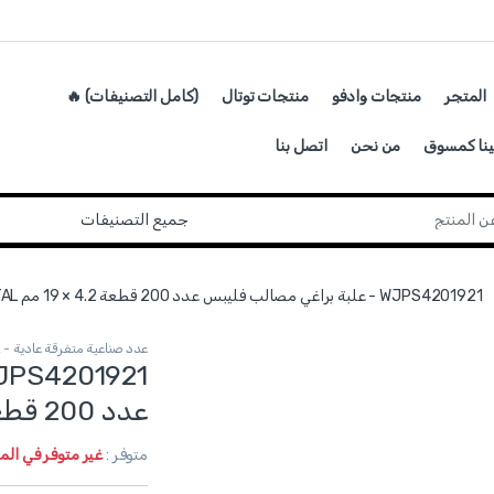
المتجر
منتجات وادفو
منتجات توتال
(كامل التصنيفات) 🔥
ينا كمسوق
من نحن
اتصل بنا
WJPS4201921 - علبة براغي مصالب فليبس عدد 200 قطعة 4.2 × 19 مم TOTAL
عدد صناعية متفرقة عادية - TOTAL
عدد 200 قطعة 4.2 × 19 مم TOTAL
متوفر :
غير متوفر في ال