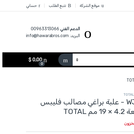
موقع الشركة
تتبع الطلب
حسابي
الدعم الفني
00963313066‏
البريد: info@hawarabros.com
$
0,00
0
WJPS4201921 - علبة براغي مصالب فليبس
مخزون