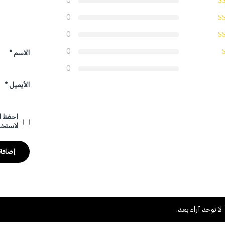
0
0
0
0
الاسم
*
0
الأيميل
*
احفظ ا
لاستخد
لا توجد آراء بعد.