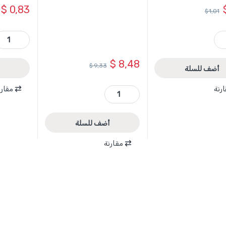
$
0,83
$
1,01
 ماركة TOTAL quantity
TDOES06071 - مفتاح شق 6 × 7 ماركة y
$
8,48
$
9,33
أضف للسلة
رنة
مقارن
TACGT3011 - سيليكون حراري عبوة 1 كغ ماركة TOTAL quantity
أضف للسلة
مقارنة