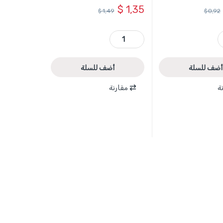
$
1,35
$
1,49
$
0,92
TOTAL quantit
TDOES14151 - مفتاح شق 14 × 15 ماركة TOTAL quantity
أضف للسلة
أضف للسلة
ة
مقارنة