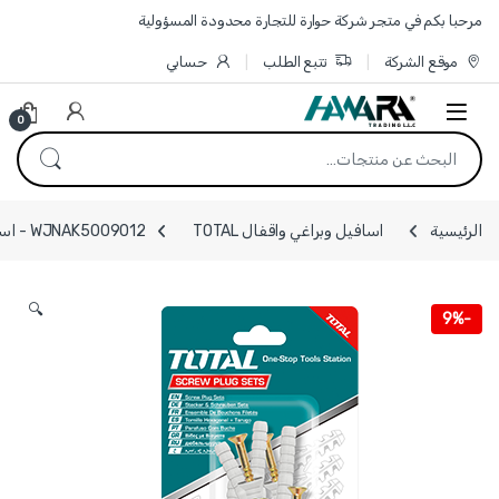
Skip to navigatio
Skip to conten
مرحبا بكم في متجر شركة حوارة للتجارة محدودة المسؤولية
موقع الشركة
تتبع الطلب
حسابي
0
البحث عن:
الرئيسية
اسافيل وبراغي واقفال TOTAL
WJNAK5009012 - اسفيل بلاستيك 8*80مم مع برغي 5*90 مم ( 10 قطع ) TOTAL
🔍
9%
-