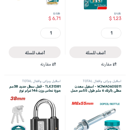
$
7,38
$
1,35
$
6,71
$
1,23
WJNAK3505012 - اسفيل بلاستيك 40*6 مم مع برغي 3.5 *50 مم ( 20 قطع ) TOTAL quantity
WJHA0809531 - اسفيل طول 5سم مع علاقة طول اجمالي 9.5سم معدن مطلي بالزنك 8 ملم ( 4 قطعة ) TOTAL quantity
أضف للسلة
أضف للسلة
مقارنة
مقارنة
اسافيل وبراغي واقفال TOTAL
اسافيل وبراغي واقفال TOTAL
WJWA0605511 - اسفيل معدن
TLK31381 - قفل سطل حديد 38مم
مطلي بالزنك 6 ملم طول 55مم حمل
جوزة نحاس وزن 146 غرام نوع
900 كغ ( 30 قطعة ) TOTAL
TOTAL