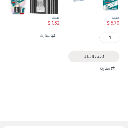
$
1,46
$
6,27
$
1,32
$
5,70
WJWA0605511 - اسفيل معدن مطلي بالزنك 6 ملم طول 55مم حمل 900 كغ ( 30 قطعة ) TOTAL quantity
مقارنة
أضف للسلة
مقارنة