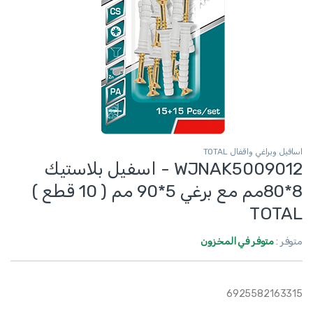
اسافيل وبراغي واقفال TOTAL
WJNAK5009012 - اسفيل بلاستيك
8*80مم مع برغي 5*90 مم ( 10 قطع )
TOTAL
متوفر :
متوفر في المخزون
6925582163315