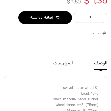
$
1,36
$
1,50
WJL3332 - دولاب اسود كوشوك حمل 40 كغ قياس 3 انش متحرك بدون قفل ماركة WADFOW quantity
إضافة إلى السلة
مقارنة
الوصف
المراجعات
3″ swivel caster wheel
Load: 40kg
Wheel material: steel+rubber
Wheel diameter: 3″ (75mm)
Wheel width: 22mm