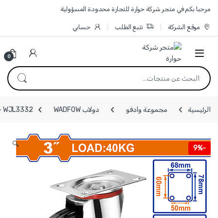
Skip to navigatio
Skip to conten
مرحبا بكم في متجر شركة حوارة للتجارة محدودة المسؤولية
موقع الشركة
تتبع الطلب
حسابي
0
البحث عن:
الرئيسية
مجموعة وادفو
دولاب WADFOW
WJL3332 - دولاب اسود كوشوك حمل 40 كغ قياس 3 انش متحرك بدون قفل ماركة WADFOW
🔍
9%
-