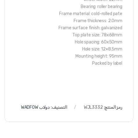
Bearing: roller bearing
Frame material: cold-rolled pate
Frame thickness: 2.0mm
Frame surface finish: galvanized
Top plate size: 78x68mm
Hole spacing: 60x50mm
Hole size: 12×8.5mm
Mounting height: 95mm
Packed by label
رمز المنتج:
WJL3332
التصنيف:
دولاب WADFOW