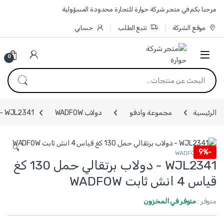
Skip to navigatio
Skip to conten
مرحبا بكم في متجر شركة حوارة للتجارة محدودة المسؤولية
موقع الشركة
تتبع الطلب
حسابي
0
البحث عن:
الرئيسية
مجموعة وادفو
دولاب WADFOW
WJL2341 - دولاب برتقالي حمل 130 كغ قياس 4 انش ثابت WADFOW
🔍
9%
-
دولاب WADFOW
WJL2341 - دولاب برتقالي حمل 130 كغ
قياس 4 انش ثابت WADFOW
متوفر :
متوفر في المخزون