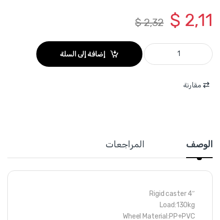
$
2,11
$
2,32
WJL2341 - دولاب برتقالي حمل 130 كغ قياس 4 انش ثابت WADFOW quantity
إضافة إلى السلة
مقارنة
الوصف
المراجعات
4″ Rigid caster
Load:130kg
Wheel Material:PP+PVC