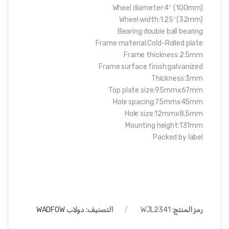
Wheel diameter:4″ (100mm)
Wheel width:1.25″(32mm)
Bearing:double ball bearing
Frame material:Cold-Rolled plate
Frame thickness:2.5mm
Frame surface finish:galvanized
Thickness:3mm
Top plate size:95mmx67mm
Hole spacing:75mmx45mm
Hole size:12mmx8.5mm
Mounting height:131mm
Packed by label
رمز المنتج:
WJL2341
التصنيف:
دولاب WADFOW